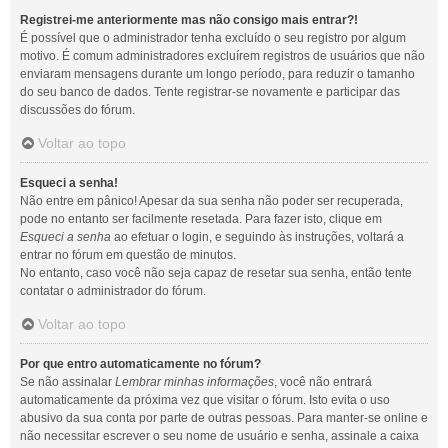
Registrei-me anteriormente mas não consigo mais entrar?!
É possível que o administrador tenha excluído o seu registro por algum
motivo. É comum administradores excluírem registros de usuários que não
enviaram mensagens durante um longo período, para reduzir o tamanho
do seu banco de dados. Tente registrar-se novamente e participar das
discussões do fórum.
Voltar ao topo
Esqueci a senha!
Não entre em pânico! Apesar da sua senha não poder ser recuperada,
pode no entanto ser facilmente resetada. Para fazer isto, clique em
Esqueci a senha
ao efetuar o login, e seguindo às instruções, voltará a
entrar no fórum em questão de minutos.
No entanto, caso você não seja capaz de resetar sua senha, então tente
contatar o administrador do fórum.
Voltar ao topo
Por que entro automaticamente no fórum?
Se não assinalar
Lembrar minhas informações
, você não entrará
automaticamente da próxima vez que visitar o fórum. Isto evita o uso
abusivo da sua conta por parte de outras pessoas. Para manter-se online e
não necessitar escrever o seu nome de usuário e senha, assinale a caixa