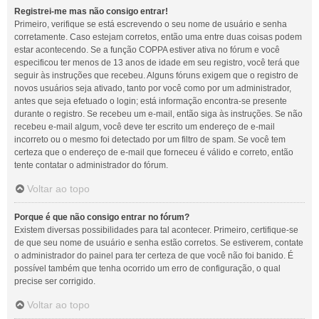
Registrei-me mas não consigo entrar!
Primeiro, verifique se está escrevendo o seu nome de usuário e senha
corretamente. Caso estejam corretos, então uma entre duas coisas podem
estar acontecendo. Se a função COPPA estiver ativa no fórum e você
especificou ter menos de 13 anos de idade em seu registro, você terá que
seguir às instruções que recebeu. Alguns fóruns exigem que o registro de
novos usuários seja ativado, tanto por você como por um administrador,
antes que seja efetuado o login; está informação encontra-se presente
durante o registro. Se recebeu um e-mail, então siga às instruções. Se não
recebeu e-mail algum, você deve ter escrito um endereço de e-mail
incorreto ou o mesmo foi detectado por um filtro de spam. Se você tem
certeza que o endereço de e-mail que forneceu é válido e correto, então
tente contatar o administrador do fórum.
Voltar ao topo
Porque é que não consigo entrar no fórum?
Existem diversas possibilidades para tal acontecer. Primeiro, certifique-se
de que seu nome de usuário e senha estão corretos. Se estiverem, contate
o administrador do painel para ter certeza de que você não foi banido. É
possível também que tenha ocorrido um erro de configuração, o qual
precise ser corrigido.
Voltar ao topo