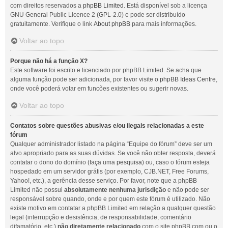
com direitos reservados a
phpBB Limited
. Está disponível sob a licença
GNU General Public Licence 2 (GPL-2.0) e pode ser distribuído
gratuitamente. Verifique o link
About phpBB
para mais informações.
Voltar ao topo
Porque não há a função X?
Este software foi escrito e licenciado por phpBB Limited. Se acha que
alguma função pode ser adicionada, por favor visite o
phpBB Ideas Centre
,
onde você poderá votar em funcões existentes ou sugerir novas.
Voltar ao topo
Contatos sobre questões abusivas e/ou ilegais relacionadas a este
fórum
Qualquer administrador listado na página “Equipe do fórum” deve ser um
alvo apropriado para as suas dúvidas. Se você não obter resposta, deverá
contatar o dono do domínio (faça uma
pesquisa
) ou, caso o fórum esteja
hospedado em um servidor grátis (por exemplo, CJB.NET, Free Forums,
Yahoo!, etc.), a gerência desse serviço. Por favor, note que a phpBB
Limited não possui
absolutamente nenhuma jurisdição
e não pode ser
responsável sobre quando, onde e por quem este fórum é utilizado. Não
existe motivo em contatar a phpBB Limited em relação a qualquer questão
legal (interrupção e desistência, de responsabilidade, comentário
difamatório, etc.)
não diretamente relacionado
com o site phpBB.com ou o