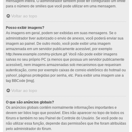
mensagem inteira. O administrador também pode ter configurado um limite
para o número de smilies que você pode utilizar em uma mensagem.
Voltar ao topo
Posso exibir imagens?
As imagens em geral, podem ser exibidas em suas mensagens. Se o
administrador tiver autorizado o envio de anexos, você poderá enviar sua
imagem ao painel. De outro modo, você pode exibir uma imagem
armazenada em um servidor publicamente acessível, por exemplo
http://www.example.com/my-picture.gif. Você não pode exibir imagens
salvas no seu próprio PC (a menos que possua um servidor publicamente
acessível), nem imagens armazenadas sob mecanismos que requeiram
autenticação, como por exemplo caixas de correio eletrônico do hotmail ou
yahoo!, páginas protegidas por senha, etc. Para exibir uma imagem use a
tag BBCode [img].
Voltar ao topo
O que são anúncios globais?
Os anúncios globais contém normalmente informações importantes e
devem ser lidos logo que possível. Eles irão aparecer no topo de todos os
fóruns e também no seu Painel de Controle do Usuário. Se você pode ou
não utilizar essa função, depende das permissões que lhe foram atribuídas
pelo administrador do fórum.