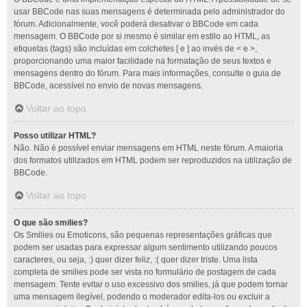
usar BBCode nas suas mensagens é determinada pelo administrador do
fórum. Adicionalmente, você poderá desativar o BBCode em cada
mensagem. O BBCode por si mesmo é similar em estilo ao HTML, as
etiquetas (tags) são incluídas em colchetes [ e ] ao invés de < e >,
proporcionando uma maior facilidade na formatação de seus textos e
mensagens dentro do fórum. Para mais informações, consulte o guia de
BBCode, acessível no envio de novas mensagens.
Voltar ao topo
Posso utilizar HTML?
Não. Não é possível enviar mensagens em HTML neste fórum. A maioria
dos formatos utilizados em HTML podem ser reproduzidos na utilização de
BBCode.
Voltar ao topo
O que são smilies?
Os Smilies ou Emoticons, são pequenas representações gráficas que
podem ser usadas para expressar algum sentimento utilizando poucos
caracteres, ou seja, :) quer dizer feliz, :( quer dizer triste. Uma lista
completa de smilies pode ser vista no formulário de postagem de cada
mensagem. Tente evitar o uso excessivo dos smilies, já que podem tornar
uma mensagem ilegível, podendo o moderador edita-los ou excluir a