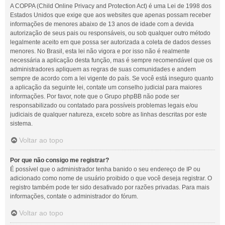
A COPPA (Child Online Privacy and Protection Act) é uma Lei de 1998 dos
Estados Unidos que exige que aos websites que apenas possam receber
informações de menores abaixo de 13 anos de idade com a devida
autorização de seus pais ou responsáveis, ou sob qualquer outro método
legalmente aceito em que possa ser autorizada a coleta de dados desses
menores. No Brasil, esta lei não vigora e por isso não é realmente
necessária a aplicação desta função, mas é sempre recomendável que os
administradores apliquem as regras de suas comunidades e andem
sempre de acordo com a lei vigente do país. Se você está inseguro quanto
a aplicação da seguinte lei, contate um conselho judicial para maiores
informações. Por favor, note que o Grupo phpBB não pode ser
responsabilizado ou contatado para possíveis problemas legais e/ou
judiciais de qualquer natureza, exceto sobre as linhas descritas por este
sistema.
Voltar ao topo
Por que não consigo me registrar?
É possível que o administrador tenha banido o seu endereço de IP ou
adicionado como nome de usuário proibido o que você deseja registrar. O
registro também pode ter sido desativado por razões privadas. Para mais
informações, contate o administrador do fórum.
Voltar ao topo