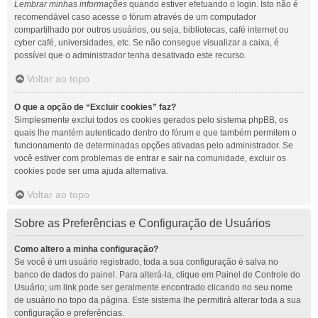
Lembrar minhas informações
quando estiver efetuando o login. Isto não é
recomendável caso acesse o fórum através de um computador
compartilhado por outros usuários, ou seja, bibliotecas, café internet ou
cyber café, universidades, etc. Se não consegue visualizar a caixa, é
possível que o administrador tenha desativado este recurso.
Voltar ao topo
O que a opção de “Excluir cookies” faz?
Simplesmente exclui todos os cookies gerados pelo sistema phpBB, os
quais lhe mantém autenticado dentro do fórum e que também permitem o
funcionamento de determinadas opções ativadas pelo administrador. Se
você estiver com problemas de entrar e sair na comunidade, excluir os
cookies pode ser uma ajuda alternativa.
Voltar ao topo
Sobre as Preferências e Configuração de Usuários
Como altero a minha configuração?
Se você é um usuário registrado, toda a sua configuração é salva no
banco de dados do painel. Para alterá-la, clique em Painel de Controle do
Usuário; um link pode ser geralmente encontrado clicando no seu nome
de usuário no topo da página. Este sistema lhe permitirá alterar toda a sua
configuração e preferências.