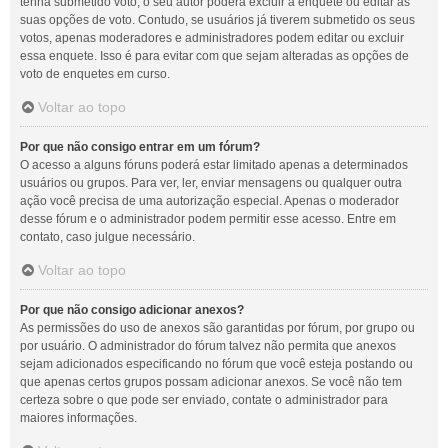
tenha submetido voto, o seu autor poderá excluir a enquete ou editar as
suas opções de voto. Contudo, se usuários já tiverem submetido os seus
votos, apenas moderadores e administradores podem editar ou excluir
essa enquete. Isso é para evitar com que sejam alteradas as opções de
voto de enquetes em curso.
Voltar ao topo
Por que não consigo entrar em um fórum?
O acesso a alguns fóruns poderá estar limitado apenas a determinados
usuários ou grupos. Para ver, ler, enviar mensagens ou qualquer outra
ação você precisa de uma autorização especial. Apenas o moderador
desse fórum e o administrador podem permitir esse acesso. Entre em
contato, caso julgue necessário.
Voltar ao topo
Por que não consigo adicionar anexos?
As permissões do uso de anexos são garantidas por fórum, por grupo ou
por usuário. O administrador do fórum talvez não permita que anexos
sejam adicionados especificando no fórum que você esteja postando ou
que apenas certos grupos possam adicionar anexos. Se você não tem
certeza sobre o que pode ser enviado, contate o administrador para
maiores informações.