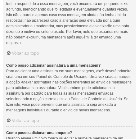
tenha respondido a essa mensagem, você encontrará um pequeno texto
ao fundo, mencionando que foi editada e eventualmente quantas vezes.
Isto não aparece apenas caso essa mensagem ainda não tenha obtido
respostas; não aparecerá caso a alteração seja efetuada por algum
administrador ou moderador, mas possivelmente eles deixarão uma nota
dizendo o motivo ou critério usado. Por favor, note que usuários normais
não podem excluir uma mensagem após alguém já ter enviado uma
resposta.
Voltar ao topo
Como posso adicionar assinatura a uma mensagem?
Para adicionar uma assinatura em suas mensagens, você deverá primeiro
criar uma em seu Painel de Controle do Usuário. Uma vez criada, marque
a opção
Anexar assinatura
nas opções referentes ao envio de mensagens
para adicionar sua assinatura. Você também pode adicionar sua
assinatura por padrão para todas as suas mensagens enviadas
selecionando a opção correta em seu Painel de Controle do Usuário. Se
fizer isto, você pode prevenir que uma assinatura seja anexada a
mensagens individuais durante o envio de novas mensagens.
Voltar ao topo
Como posso adicionar uma enquete?
Quando enviar um novo tópico ou editar a primeira mensagem de um