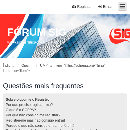
Registrar
Entrar
FÓRUM SIG
www.sigcertificadora.com.br
Índice do fórum
Questões mais frequentes
UM}" itemtype="https://schema.org/Thing"
itemprop="item">
Questões mais frequentes
Sobre o Login e o Registro
Por que preciso registrar-me?
O que é a COPPA?
Por que não consigo me registrar?
Registrei-me mas não consigo entrar!
Porque é que não consigo entrar no fórum?