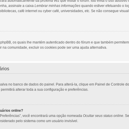
trará automaticamente da próxima vez que visitar o fórum. Isto evita o uso abusivo
enha, assinale a caixa
Lembrar minhas informações
quando estiver efetuando o lo
bliotecas, café internet ou cyber café, universidades, etc. Se não consegue visual
a phpBB, os quais lhe mantém autenticado dentro do fórum e que também permite
ir na comunidade, excluir os cookies pode ser uma ajuda alternativa.
ários
salva no banco de dados do painel. Para alterá-la, clique em Painel de Controle 
ermitirá alterar toda a sua configuração e preferências.
uários online?
 “Preferências”, você encontrará uma opção nomeada
Ocultar seus status online
. S
siderado pelo sistema como um usuário invisível.