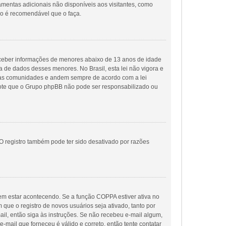
ramentas adicionais não disponíveis aos visitantes, como
ão é recomendável que o faça.
eceber informações de menores abaixo de 13 anos de idade
 de dados desses menores. No Brasil, esta lei não vigora e
suas comunidades e andem sempre de acordo com a lei
, note que o Grupo phpBB não pode ser responsabilizado ou
O registro também pode ter sido desativado por razões
em estar acontecendo. Se a função COPPA estiver ativa no
que o registro de novos usuários seja ativado, tanto por
ail, então siga às instruções. Se não recebeu e-mail algum,
-mail que forneceu é válido e correto, então tente contatar