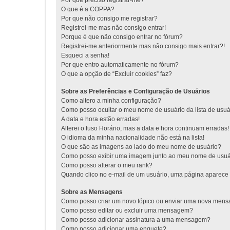
Por que preciso registrar-me?
O que é a COPPA?
Por que não consigo me registrar?
Registrei-me mas não consigo entrar!
Porque é que não consigo entrar no fórum?
Registrei-me anteriormente mas não consigo mais entrar?!
Esqueci a senha!
Por que entro automaticamente no fórum?
O que a opção de “Excluir cookies” faz?
Sobre as Preferências e Configuração de Usuários
Como altero a minha configuração?
Como posso ocultar o meu nome de usuário da lista de usuá
A data e hora estão erradas!
Alterei o fuso Horário, mas a data e hora continuam erradas!
O idioma da minha nacionalidade não está na lista!
O que são as imagens ao lado do meu nome de usuário?
Como posso exibir uma imagem junto ao meu nome de usuá
Como posso alterar o meu rank?
Quando clico no e-mail de um usuário, uma página aparece s
Sobre as Mensagens
Como posso criar um novo tópico ou enviar uma nova men
Como posso editar ou excluir uma mensagem?
Como posso adicionar assinatura a uma mensagem?
Como posso adicionar uma enquete?