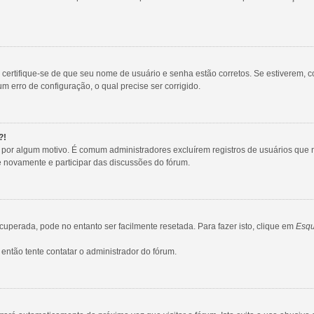
, certifique-se de que seu nome de usuário e senha estão corretos. Se estiverem, c
m erro de configuração, o qual precise ser corrigido.
?!
tro por algum motivo. É comum administradores excluírem registros de usuários q
e novamente e participar das discussões do fórum.
uperada, pode no entanto ser facilmente resetada. Para fazer isto, clique em
Esqu
então tente contatar o administrador do fórum.