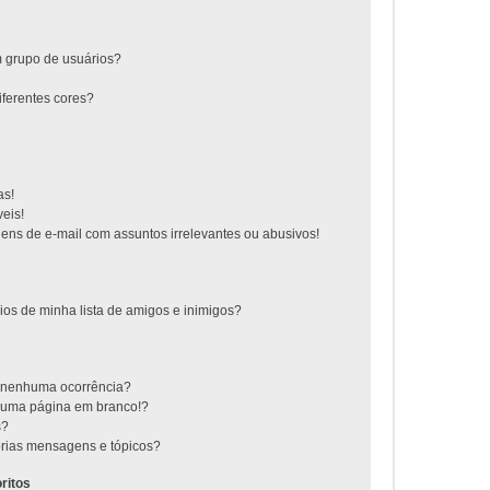
 grupo de usuários?
ferentes cores?
as!
eis!
ns de e-mail com assuntos irrelevantes ou abusivos!
ios de minha lista de amigos e inimigos?
m nenhuma ocorrência?
m uma página em branco!?
s?
rias mensagens e tópicos?
ritos