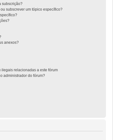
 a subscrição?
 ou subscrever um tópico específico?
specífico?
ições?
?
us anexos?
 ilegais relacionadas a este fórum
 o administrador do fórum?