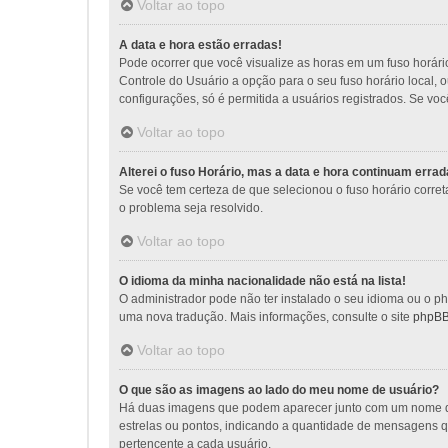
Voltar ao topo
A data e hora estão erradas!
Pode ocorrer que você visualize as horas em um fuso horári
Controle do Usuário a opção para o seu fuso horário local, 
configurações, só é permitida a usuários registrados. Se voc
Voltar ao topo
Alterei o fuso Horário, mas a data e hora continuam errad
Se você tem certeza de que selecionou o fuso horário corret
o problema seja resolvido.
Voltar ao topo
O idioma da minha nacionalidade não está na lista!
O administrador pode não ter instalado o seu idioma ou o ph
uma nova tradução. Mais informações, consulte o site
phpB
Voltar ao topo
O que são as imagens ao lado do meu nome de usuário?
Há duas imagens que podem aparecer junto com um nome de
estrelas ou pontos, indicando a quantidade de mensagens q
pertencente a cada usuário.