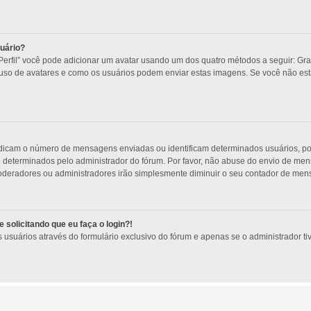
uário?
Perfil” você pode adicionar um avatar usando um dos quatro métodos a seguir: Gra
o uso de avatares e como os usuários podem enviar estas imagens. Se você não está 
ndicam o número de mensagens enviadas ou identificam determinados usuários, po
o determinados pelo administrador do fórum. Por favor, não abuse do envio de m
s moderadores ou administradores irão simplesmente diminuir o seu contador de me
 solicitando que eu faça o login?!
usuários através do formulário exclusivo do fórum e apenas se o administrador tive