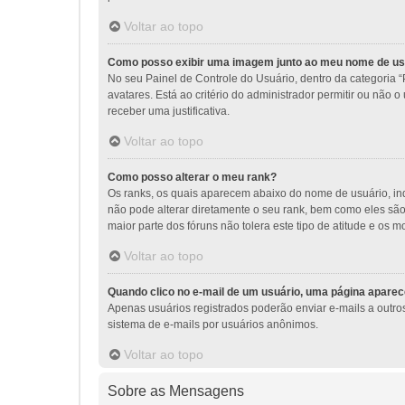
Voltar ao topo
Como posso exibir uma imagem junto ao meu nome de us
No seu Painel de Controle do Usuário, dentro da categoria “
avatares. Está ao critério do administrador permitir ou não 
receber uma justificativa.
Voltar ao topo
Como posso alterar o meu rank?
Os ranks, os quais aparecem abaixo do nome de usuário, i
não pode alterar diretamente o seu rank, bem como eles sã
maior parte dos fóruns não tolera este tipo de atitude e o
Voltar ao topo
Quando clico no e-mail de um usuário, uma página aparece
Apenas usuários registrados poderão enviar e-mails a outros 
sistema de e-mails por usuários anônimos.
Voltar ao topo
Sobre as Mensagens