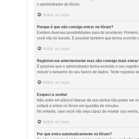
o administrador do fórum.
Voltar ao topo
Porque é que não consigo entrar no fórum?
Existem diversas possibilidades para tal acontecer. Primeiro
você não foi banido. É possível também que tenha ocorrido u
Voltar ao topo
Registrei-me anteriormente mas não consigo mais entrar
É possível que o administrador tenha excluído o seu regis
reduzir o tamanho do seu banco de dados. Tente registrar-s
Voltar ao topo
Esqueci a senha!
Não entre em pânico! Apesar da sua senha não poder ser rec
voltará a entrar no fórum em questão de minutos.
No entanto, caso você não seja capaz de resetar sua senha, 
Voltar ao topo
Por que entro automaticamente no fórum?