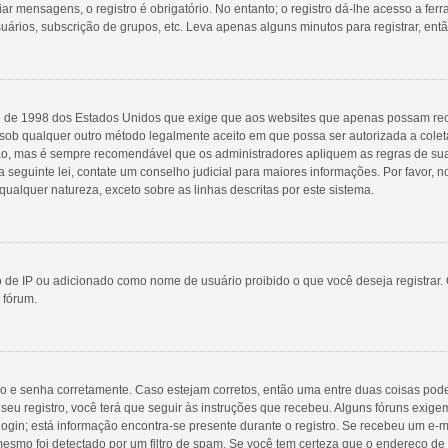
r mensagens, o registro é obrigatório. No entanto; o registro dá-lhe acesso a fer
uários, subscrição de grupos, etc. Leva apenas alguns minutos para registrar, ent
Lei de 1998 dos Estados Unidos que exige que aos websites que apenas possam r
sob qualquer outro método legalmente aceito em que possa ser autorizada a coleta
nção, mas é sempre recomendável que os administradores apliquem as regras de 
a seguinte lei, contate um conselho judicial para maiores informações. Por favor
qualquer natureza, exceto sobre as linhas descritas por este sistema.
 de IP ou adicionado como nome de usuário proibido o que você deseja registrar. 
 fórum.
io e senha corretamente. Caso estejam corretos, então uma entre duas coisas pod
eu registro, você terá que seguir às instruções que recebeu. Alguns fóruns exigem 
ogin; está informação encontra-se presente durante o registro. Se recebeu um e-m
mesmo foi detectado por um filtro de spam. Se você tem certeza que o endereço de e