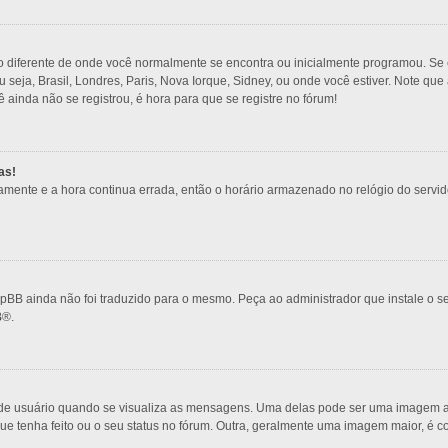
o diferente de onde você normalmente se encontra ou inicialmente programou. Se e
ou seja, Brasil, Londres, Paris, Nova Iorque, Sidney, ou onde você estiver. Note q
ê ainda não se registrou, é hora para que se registre no fórum!
as!
amente e a hora continua errada, então o horário armazenado no relógio do servidor
pBB ainda não foi traduzido para o mesmo. Peça ao administrador que instale o se
B
®.
 usuário quando se visualiza as mensagens. Uma delas pode ser uma imagem ass
ue tenha feito ou o seu status no fórum. Outra, geralmente uma imagem maior, é 