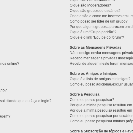
O que são Administradores?
O que são Moderadores?
O que são grupos de usuários?
Onde estão e como me inscrevo em um
Como posso ser líder de um grupo?
Por que alguns grupos aparecem em di
O que é um “Grupo padrão”?
O que é o link “Equipe do fórum”?
Sobre as Mensagens Privadas
Não consigo enviar mensagens privad
Recebo mensagens privadas indesejáv
rios online?
Recebi de alguém neste fórum mensage
Sobre os Amigos e Inimigos
O que é a lista de amigos e inimigos?
Como eu posso adicionar/excluir usuár
rio?
Sobre a Pesquisa
Como eu posso pesquisar?
olicitando que eu faça o login?!
Por que a minha pesquisa resultou e
Por que a minha pesquisa resultou e
Como eu posso pesquisar por usuário
sagem?
Como eu posso pesquisar minhas próp
Sobre a Subscrição de tópicos e Favo