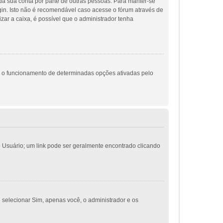
 da sua conta por parte de outras pessoas. Para manter-se
gin. Isto não é recomendável caso acesse o fórum através de
izar a caixa, é possível que o administrador tenha
m o funcionamento de determinadas opções ativadas pelo
do Usuário; um link pode ser geralmente encontrado clicando
e selecionar Sim, apenas você, o administrador e os