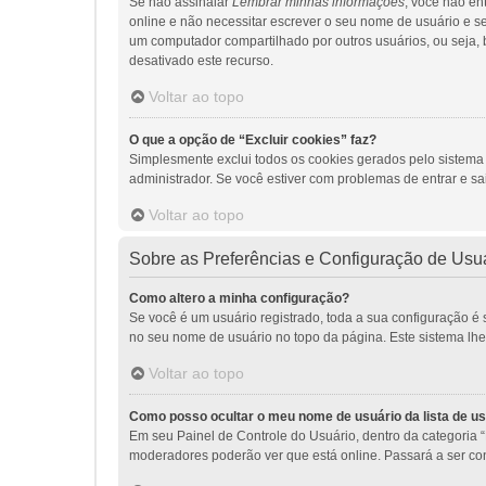
Se não assinalar
Lembrar minhas informações
, você não en
online e não necessitar escrever o seu nome de usuário e s
um computador compartilhado por outros usuários, ou seja, bi
desativado este recurso.
Voltar ao topo
O que a opção de “Excluir cookies” faz?
Simplesmente exclui todos os cookies gerados pelo sistem
administrador. Se você estiver com problemas de entrar e sa
Voltar ao topo
Sobre as Preferências e Configuração de Usu
Como altero a minha configuração?
Se você é um usuário registrado, toda a sua configuração é 
no seu nome de usuário no topo da página. Este sistema lhe p
Voltar ao topo
Como posso ocultar o meu nome de usuário da lista de us
Em seu Painel de Controle do Usuário, dentro da categoria
moderadores poderão ver que está online. Passará a ser con