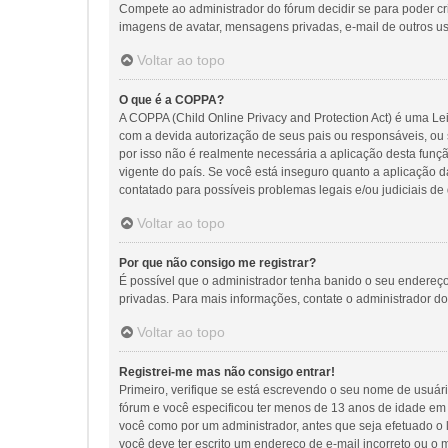
Compete ao administrador do fórum decidir se para poder cria
imagens de avatar, mensagens privadas, e-mail de outros us
Voltar ao topo
O que é a COPPA?
A COPPA (Child Online Privacy and Protection Act) é uma 
com a devida autorização de seus pais ou responsáveis, ou 
por isso não é realmente necessária a aplicação desta fu
vigente do país. Se você está inseguro quanto a aplicação d
contatado para possíveis problemas legais e/ou judiciais de 
Voltar ao topo
Por que não consigo me registrar?
É possível que o administrador tenha banido o seu endereço
privadas. Para mais informações, contate o administrador do
Voltar ao topo
Registrei-me mas não consigo entrar!
Primeiro, verifique se está escrevendo o seu nome de usuár
fórum e você especificou ter menos de 13 anos de idade em s
você como por um administrador, antes que seja efetuado o l
você deve ter escrito um endereço de e-mail incorreto ou o 