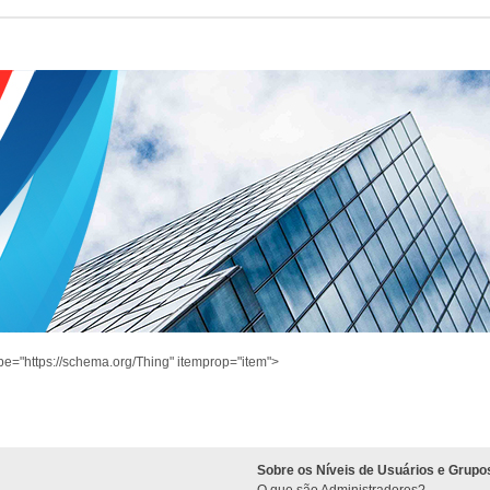
pe="https://schema.org/Thing" itemprop="item">
Sobre os Níveis de Usuários e Grupo