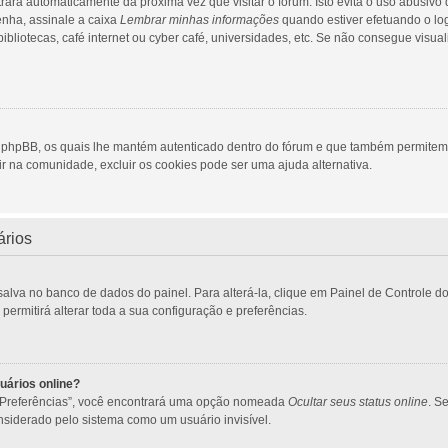
trará automaticamente da próxima vez que visitar o fórum. Isto evita o uso abusivo
enha, assinale a caixa
Lembrar minhas informações
quando estiver efetuando o lo
bliotecas, café internet ou cyber café, universidades, etc. Se não consegue visual
a phpBB, os quais lhe mantém autenticado dentro do fórum e que também permite
ir na comunidade, excluir os cookies pode ser uma ajuda alternativa.
ários
salva no banco de dados do painel. Para alterá-la, clique em Painel de Controle 
ermitirá alterar toda a sua configuração e preferências.
uários online?
 “Preferências”, você encontrará uma opção nomeada
Ocultar seus status online
. S
siderado pelo sistema como um usuário invisível.