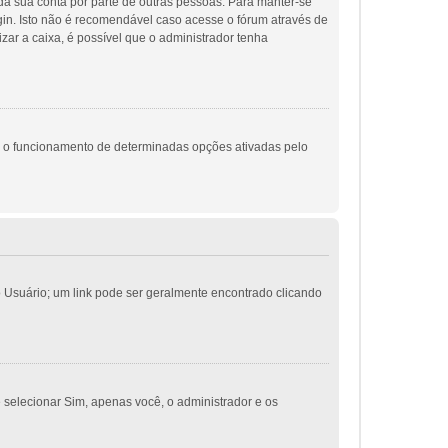
 da sua conta por parte de outras pessoas. Para manter-se
gin. Isto não é recomendável caso acesse o fórum através de
izar a caixa, é possível que o administrador tenha
m o funcionamento de determinadas opções ativadas pelo
do Usuário; um link pode ser geralmente encontrado clicando
e selecionar Sim, apenas você, o administrador e os