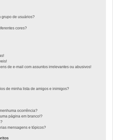
 grupo de usuários?
ferentes cores?
as!
eis!
ns de e-mail com assuntos irrelevantes ou abusivos!
ios de minha lista de amigos e inimigos?
m nenhuma ocorrência?
m uma página em branco!?
s?
rias mensagens e tópicos?
ritos