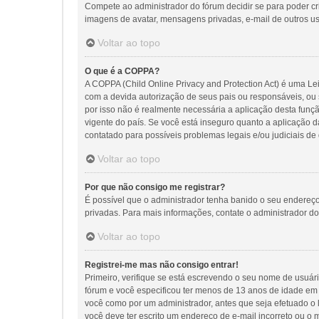
Compete ao administrador do fórum decidir se para poder cria
imagens de avatar, mensagens privadas, e-mail de outros us
Voltar ao topo
O que é a COPPA?
A COPPA (Child Online Privacy and Protection Act) é uma 
com a devida autorização de seus pais ou responsáveis, ou 
por isso não é realmente necessária a aplicação desta fu
vigente do país. Se você está inseguro quanto a aplicação d
contatado para possíveis problemas legais e/ou judiciais de 
Voltar ao topo
Por que não consigo me registrar?
É possível que o administrador tenha banido o seu endereço
privadas. Para mais informações, contate o administrador do
Voltar ao topo
Registrei-me mas não consigo entrar!
Primeiro, verifique se está escrevendo o seu nome de usuár
fórum e você especificou ter menos de 13 anos de idade em s
você como por um administrador, antes que seja efetuado o l
você deve ter escrito um endereço de e-mail incorreto ou o 