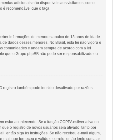
ramentas adicionais não disponíveis aos visitantes, como
ão é recomendável que o faça.
eceber informações de menores abaixo de 13 anos de idade
 de dados desses menores. No Brasil, esta lei não vigora e
suas comunidades e andem sempre de acordo com a lei
, note que o Grupo phpBB não pode ser responsabilizado ou
O registro também pode ter sido desativado por razões
em estar acontecendo. Se a função COPPA estiver ativa no
que o registro de novos usuários seja ativado, tanto por
ail, então siga às instruções. Se não recebeu e-mail algum,
-mail que forneceu é válido e correto, então tente contatar