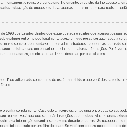
r mensagens, o registro é obrigatório. No entanto; o registro dá-lhe acesso a fer
uários, subscrição de grupos, etc. Leva apenas alguns minutos para registrar, ent
Lei de 1998 dos Estados Unidos que exige que aos websites que apenas possam r
sob qualquer outro método legalmente aceito em que possa ser autorizada a coleta
nção, mas é sempre recomendável que os administradores apliquem as regras de 
a seguinte lei, contate um conselho judicial para maiores informações. Por favor
qualquer natureza, exceto sobre as linhas descritas por este sistema.
 de IP ou adicionado como nome de usuário proibido o que você deseja registrar. 
 fórum.
io e senha corretamente. Caso estejam corretos, então uma entre duas coisas pod
eu registro, você terá que seguir às instruções que recebeu. Alguns fóruns exigem 
ogin; está informação encontra-se presente durante o registro. Se recebeu um e-m
mesmo foi detectado por um filtro de spam. Se você tem certeza que o endereço de e