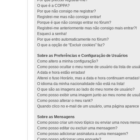
Por que preciso registrar-me?
O que é a COPPA?
Por que não consigo me registrar?
Registrei-me mas não consigo entrar!
Porque é que não consigo entrar no fórum?
Registrei-me anteriormente mas não consigo mais entrar?!
Esqueci a senha!
Por que entro automaticamente no fórum?
O que a opção de “Excluir cookies” faz?
Sobre as Preferências e Configuração de Usuários
Como altero a minha configuração?
Como posso ocultar o meu nome de usuário da lista de usuá
A data e hora estão erradas!
Alterei o fuso Horário, mas a data e hora continuam erradas!
O idioma da minha nacionalidade não está na lista!
O que são as imagens ao lado do meu nome de usuário?
Como posso exibir uma imagem junto ao meu nome de usuá
Como posso alterar o meu rank?
Quando clico no e-mail de um usuário, uma página aparece s
Sobre as Mensagens
Como posso criar um novo tópico ou enviar uma nova men
Como posso editar ou excluir uma mensagem?
Como posso adicionar assinatura a uma mensagem?
Como posso adicionar uma enquete?