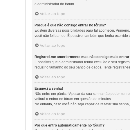
o administrador do fórum.
Voltar ao topo
Porque é que não consigo entrar no fórum?
Existem diversas possibilidades para tal acontecer. Primeiro
você não foi banido. É possível também que tenha ocorrido u
Voltar ao topo
Registrei-me anteriormente mas não consigo mais entrar
É possível que o administrador tenha excluído o seu regis
reduzir o tamanho do seu banco de dados. Tente registrar-s
Voltar ao topo
Esqueci a senha!
Não entre em pânico! Apesar da sua senha não poder ser rec
voltará a entrar no fórum em questão de minutos.
No entanto, caso você não seja capaz de resetar sua senha, 
Voltar ao topo
Por que entro automaticamente no fórum?