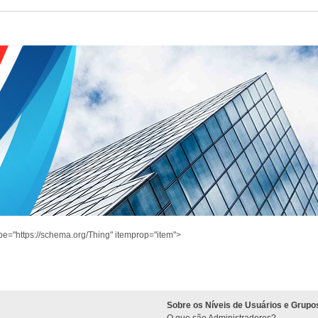
pe="https://schema.org/Thing" itemprop="item">
Sobre os Níveis de Usuários e Grupo