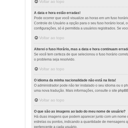
Voltar ao topo
A data e hora estão erradas!
Pode ocorrer que você visualize as horas em um fuso horári
Controle do Usuário a opção para o seu fuso horário local, 
configurações, só é permitida a usuários registrados. Se voc
Voltar ao topo
Alterei o fuso Horário, mas a data e hora continuam errad
Se você tem certeza de que selecionou o fuso horário corret
o problema seja resolvido.
Voltar ao topo
O idioma da minha nacionalidade não está na lista!
O administrador pode não ter instalado o seu idioma ou o ph
uma nova tradução. Mais informações, consulte o site
phpB
Voltar ao topo
O que são as imagens ao lado do meu nome de usuário?
Há duas imagens que podem aparecer junto com um nome de
estrelas ou pontos, indicando a quantidade de mensagens q
pertencente a cada usuário.