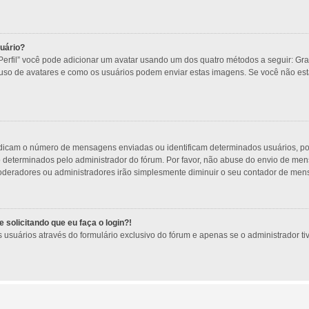
uário?
Perfil” você pode adicionar um avatar usando um dos quatro métodos a seguir: Gra
o uso de avatares e como os usuários podem enviar estas imagens. Se você não está 
ndicam o número de mensagens enviadas ou identificam determinados usuários, po
o determinados pelo administrador do fórum. Por favor, não abuse do envio de m
s moderadores ou administradores irão simplesmente diminuir o seu contador de me
 solicitando que eu faça o login?!
usuários através do formulário exclusivo do fórum e apenas se o administrador tive