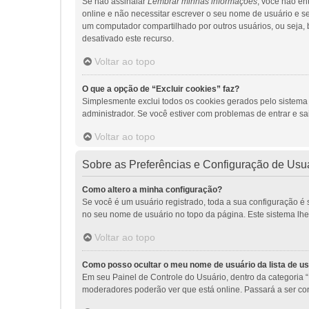
Se não assinalar
Lembrar minhas informações
, você não en
online e não necessitar escrever o seu nome de usuário e s
um computador compartilhado por outros usuários, ou seja, bi
desativado este recurso.
Voltar ao topo
O que a opção de “Excluir cookies” faz?
Simplesmente exclui todos os cookies gerados pelo sistem
administrador. Se você estiver com problemas de entrar e sa
Voltar ao topo
Sobre as Preferências e Configuração de Usu
Como altero a minha configuração?
Se você é um usuário registrado, toda a sua configuração é 
no seu nome de usuário no topo da página. Este sistema lhe p
Voltar ao topo
Como posso ocultar o meu nome de usuário da lista de us
Em seu Painel de Controle do Usuário, dentro da categoria
moderadores poderão ver que está online. Passará a ser con