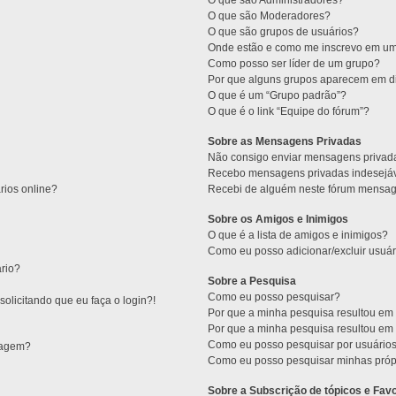
O que são Administradores?
O que são Moderadores?
O que são grupos de usuários?
Onde estão e como me inscrevo em um
Como posso ser líder de um grupo?
Por que alguns grupos aparecem em di
O que é um “Grupo padrão”?
O que é o link “Equipe do fórum”?
Sobre as Mensagens Privadas
Não consigo enviar mensagens privad
Recebo mensagens privadas indesejáv
rios online?
Recebi de alguém neste fórum mensage
Sobre os Amigos e Inimigos
O que é a lista de amigos e inimigos?
Como eu posso adicionar/excluir usuár
rio?
Sobre a Pesquisa
Como eu posso pesquisar?
olicitando que eu faça o login?!
Por que a minha pesquisa resultou e
Por que a minha pesquisa resultou e
Como eu posso pesquisar por usuário
sagem?
Como eu posso pesquisar minhas próp
Sobre a Subscrição de tópicos e Favo