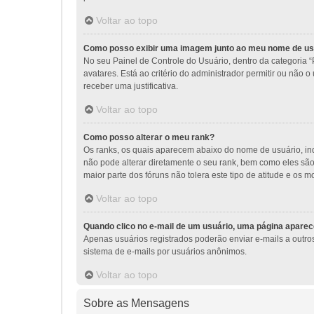
Voltar ao topo
Como posso exibir uma imagem junto ao meu nome de us
No seu Painel de Controle do Usuário, dentro da categoria “
avatares. Está ao critério do administrador permitir ou não 
receber uma justificativa.
Voltar ao topo
Como posso alterar o meu rank?
Os ranks, os quais aparecem abaixo do nome de usuário, i
não pode alterar diretamente o seu rank, bem como eles sã
maior parte dos fóruns não tolera este tipo de atitude e o
Voltar ao topo
Quando clico no e-mail de um usuário, uma página aparece
Apenas usuários registrados poderão enviar e-mails a outros 
sistema de e-mails por usuários anônimos.
Voltar ao topo
Sobre as Mensagens