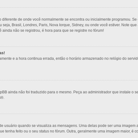
o diferente de onde você normalmente se encontra ou inicialmente programou. Se e
ou seja, Brasil, Londres, Paris, Nova Iorque, Sidney, ou onde você estiver. Note q
ê ainda não se registrou, é hora para que se registre no fórum!
as!
amente e a hora continua errada, então o horário armazenado no relógio do servidor
pBB ainda não foi traduzido para o mesmo. Peça ao administrador que instale o se
B
®.
 usuário quando se visualiza as mensagens. Uma delas pode ser uma imagem ass
ue tenha feito ou o seu status no fórum. Outra, geralmente uma imagem maior, é 