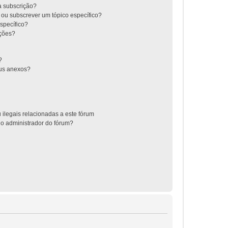
 a subscrição?
 ou subscrever um tópico específico?
specífico?
ições?
?
us anexos?
 ilegais relacionadas a este fórum
 o administrador do fórum?