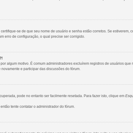
, certifique-se de que seu nome de usuário e senha estão corretos. Se estiverem, c
m erro de configuração, o qual precise ser corrigido.
?!
tro por algum motivo. É comum administradores excluírem registros de usuários q
e novamente e participar das discussões do fórum.
uperada, pode no entanto ser facilmente resetada. Para fazer isto, clique em
Esqu
então tente contatar o administrador do fórum.