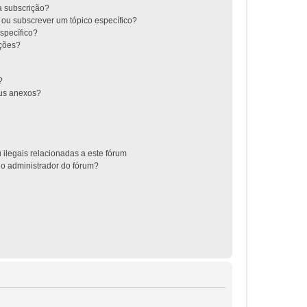
 a subscrição?
 ou subscrever um tópico específico?
specífico?
ições?
?
us anexos?
 ilegais relacionadas a este fórum
 o administrador do fórum?