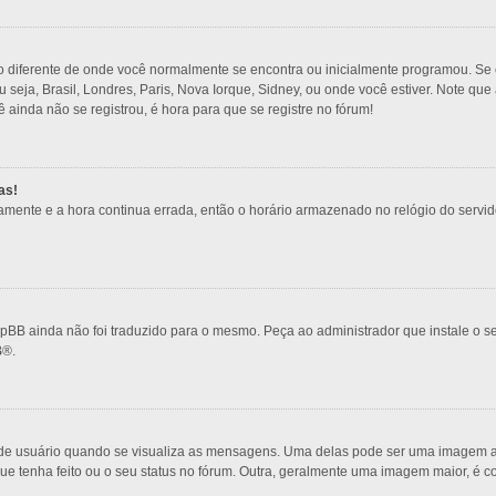
o diferente de onde você normalmente se encontra ou inicialmente programou. Se e
ou seja, Brasil, Londres, Paris, Nova Iorque, Sidney, ou onde você estiver. Note q
ê ainda não se registrou, é hora para que se registre no fórum!
as!
amente e a hora continua errada, então o horário armazenado no relógio do servidor
pBB ainda não foi traduzido para o mesmo. Peça ao administrador que instale o se
B
®.
 usuário quando se visualiza as mensagens. Uma delas pode ser uma imagem ass
ue tenha feito ou o seu status no fórum. Outra, geralmente uma imagem maior, é 