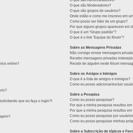
O que são Administradores?
O que são Moderadores?
O que são grupos de usuários?
Onde estão e como me inscrevo em um
Como posso ser líder de um grupo?
Por que alguns grupos aparecem em di
O que é um “Grupo padrão”?
O que é o link “Equipe do fórum”?
Sobre as Mensagens Privadas
Não consigo enviar mensagens privad
Recebo mensagens privadas indesejáv
rios online?
Recebi de alguém neste fórum mensage
Sobre os Amigos e Inimigos
O que é a lista de amigos e inimigos?
Como eu posso adicionar/excluir usuár
rio?
Sobre a Pesquisa
Como eu posso pesquisar?
olicitando que eu faça o login?!
Por que a minha pesquisa resultou e
Por que a minha pesquisa resultou e
Como eu posso pesquisar por usuário
sagem?
Como eu posso pesquisar minhas próp
Sobre a Subscrição de tópicos e Favo