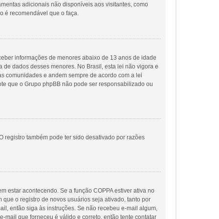
ramentas adicionais não disponíveis aos visitantes, como
ão é recomendável que o faça.
eceber informações de menores abaixo de 13 anos de idade
 de dados desses menores. No Brasil, esta lei não vigora e
suas comunidades e andem sempre de acordo com a lei
, note que o Grupo phpBB não pode ser responsabilizado ou
O registro também pode ter sido desativado por razões
em estar acontecendo. Se a função COPPA estiver ativa no
que o registro de novos usuários seja ativado, tanto por
ail, então siga às instruções. Se não recebeu e-mail algum,
-mail que forneceu é válido e correto, então tente contatar