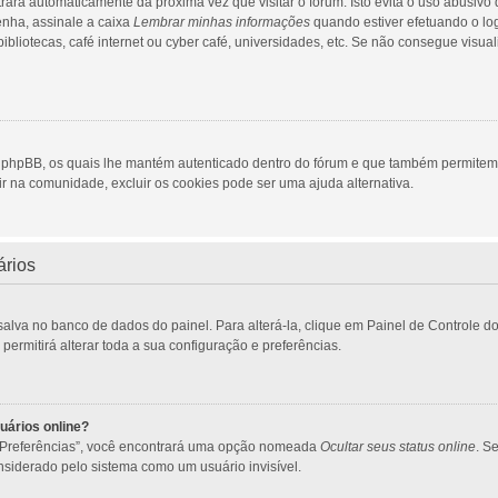
trará automaticamente da próxima vez que visitar o fórum. Isto evita o uso abusivo
enha, assinale a caixa
Lembrar minhas informações
quando estiver efetuando o lo
bliotecas, café internet ou cyber café, universidades, etc. Se não consegue visual
a phpBB, os quais lhe mantém autenticado dentro do fórum e que também permite
ir na comunidade, excluir os cookies pode ser uma ajuda alternativa.
ários
salva no banco de dados do painel. Para alterá-la, clique em Painel de Controle 
ermitirá alterar toda a sua configuração e preferências.
uários online?
 “Preferências”, você encontrará uma opção nomeada
Ocultar seus status online
. S
siderado pelo sistema como um usuário invisível.