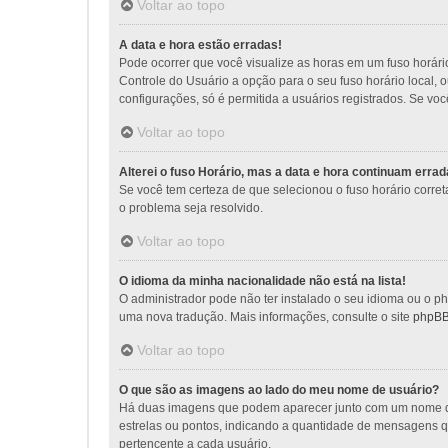
Voltar ao topo
A data e hora estão erradas!
Pode ocorrer que você visualize as horas em um fuso horári
Controle do Usuário a opção para o seu fuso horário local, 
configurações, só é permitida a usuários registrados. Se voc
Voltar ao topo
Alterei o fuso Horário, mas a data e hora continuam errad
Se você tem certeza de que selecionou o fuso horário corret
o problema seja resolvido.
Voltar ao topo
O idioma da minha nacionalidade não está na lista!
O administrador pode não ter instalado o seu idioma ou o ph
uma nova tradução. Mais informações, consulte o site
phpB
Voltar ao topo
O que são as imagens ao lado do meu nome de usuário?
Há duas imagens que podem aparecer junto com um nome de
estrelas ou pontos, indicando a quantidade de mensagens q
pertencente a cada usuário.