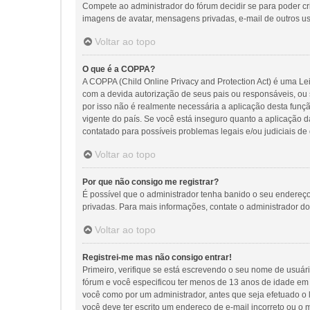
Compete ao administrador do fórum decidir se para poder cria
imagens de avatar, mensagens privadas, e-mail de outros us
Voltar ao topo
O que é a COPPA?
A COPPA (Child Online Privacy and Protection Act) é uma 
com a devida autorização de seus pais ou responsáveis, ou 
por isso não é realmente necessária a aplicação desta fu
vigente do país. Se você está inseguro quanto a aplicação d
contatado para possíveis problemas legais e/ou judiciais de 
Voltar ao topo
Por que não consigo me registrar?
É possível que o administrador tenha banido o seu endereço
privadas. Para mais informações, contate o administrador do
Voltar ao topo
Registrei-me mas não consigo entrar!
Primeiro, verifique se está escrevendo o seu nome de usuár
fórum e você especificou ter menos de 13 anos de idade em s
você como por um administrador, antes que seja efetuado o l
você deve ter escrito um endereço de e-mail incorreto ou o 