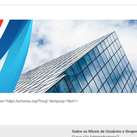
pe="https://schema.org/Thing" itemprop="item">
Sobre os Níveis de Usuários e Grupo