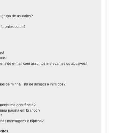
 grupo de usuários?
ferentes cores?
as!
eis!
ns de e-mail com assuntos irrelevantes ou abusivos!
ios de minha lista de amigos e inimigos?
m nenhuma ocorrência?
m uma página em branco!?
s?
rias mensagens e tópicos?
ritos