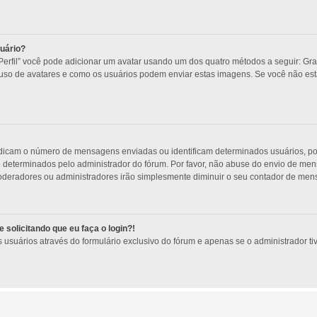
uário?
Perfil” você pode adicionar um avatar usando um dos quatro métodos a seguir: Gra
o uso de avatares e como os usuários podem enviar estas imagens. Se você não está 
ndicam o número de mensagens enviadas ou identificam determinados usuários, po
o determinados pelo administrador do fórum. Por favor, não abuse do envio de m
s moderadores ou administradores irão simplesmente diminuir o seu contador de me
 solicitando que eu faça o login?!
usuários através do formulário exclusivo do fórum e apenas se o administrador tive