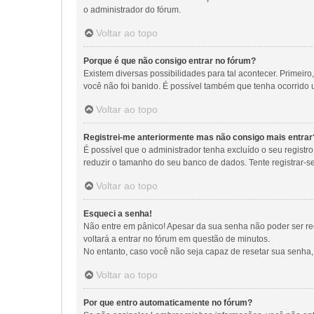
o administrador do fórum.
Voltar ao topo
Porque é que não consigo entrar no fórum?
Existem diversas possibilidades para tal acontecer. Primeiro
você não foi banido. É possível também que tenha ocorrido u
Voltar ao topo
Registrei-me anteriormente mas não consigo mais entrar
É possível que o administrador tenha excluído o seu regis
reduzir o tamanho do seu banco de dados. Tente registrar-s
Voltar ao topo
Esqueci a senha!
Não entre em pânico! Apesar da sua senha não poder ser rec
voltará a entrar no fórum em questão de minutos.
No entanto, caso você não seja capaz de resetar sua senha, 
Voltar ao topo
Por que entro automaticamente no fórum?