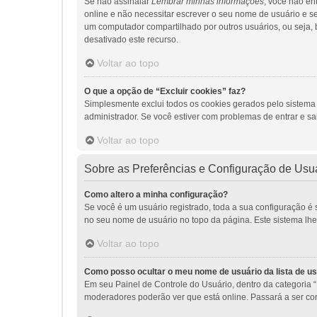
Se não assinalar
Lembrar minhas informações
, você não en
online e não necessitar escrever o seu nome de usuário e s
um computador compartilhado por outros usuários, ou seja, bi
desativado este recurso.
Voltar ao topo
O que a opção de “Excluir cookies” faz?
Simplesmente exclui todos os cookies gerados pelo sistem
administrador. Se você estiver com problemas de entrar e sa
Voltar ao topo
Sobre as Preferências e Configuração de Usu
Como altero a minha configuração?
Se você é um usuário registrado, toda a sua configuração é 
no seu nome de usuário no topo da página. Este sistema lhe p
Voltar ao topo
Como posso ocultar o meu nome de usuário da lista de us
Em seu Painel de Controle do Usuário, dentro da categoria
moderadores poderão ver que está online. Passará a ser con