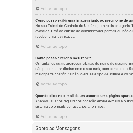
Voltar ao topo
Como posso exibir uma imagem junto ao meu nome de us
No seu Painel de Controle do Usuário, dentro da categoria “
avatares. Está ao critério do administrador permitir ou não 
receber uma justificativa.
Voltar ao topo
Como posso alterar o meu rank?
Os ranks, os quais aparecem abaixo do nome de usuário, i
não pode alterar diretamente o seu rank, bem como eles sã
maior parte dos fóruns não tolera este tipo de atitude e o
Voltar ao topo
Quando clico no e-mail de um usuário, uma página aparece
Apenas usuários registrados poderão enviar e-mails a outros 
sistema de e-mails por usuários anônimos.
Voltar ao topo
Sobre as Mensagens