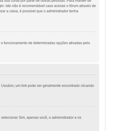
 da sua conta por parte de outras pessoas. Para manter-se
gin. Isto não é recomendável caso acesse o fórum através de
izar a caixa, é possível que o administrador tenha
m o funcionamento de determinadas opções ativadas pelo
do Usuário; um link pode ser geralmente encontrado clicando
e selecionar Sim, apenas você, o administrador e os