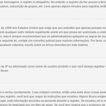
r mensagens, o registro é obrigatório. No entanto; o registro dá-lhe acesso a fer
uários, subscrição de grupos, etc. Leva apenas alguns minutos para registrar, ent
Lei de 1998 dos Estados Unidos que exige que aos websites que apenas possam r
sob qualquer outro método legalmente aceito em que possa ser autorizada a coleta
nção, mas é sempre recomendável que os administradores apliquem as regras de 
a seguinte lei, contate um conselho judicial para maiores informações. Por favor
qualquer natureza, exceto sobre as linhas descritas por este sistema.
 de IP ou adicionado como nome de usuário proibido o que você deseja registrar. 
 fórum.
io e senha corretamente. Caso estejam corretos, então uma entre duas coisas pod
eu registro, você terá que seguir às instruções que recebeu. Alguns fóruns exigem 
ogin; está informação encontra-se presente durante o registro. Se recebeu um e-m
mesmo foi detectado por um filtro de spam. Se você tem certeza que o endereço de e