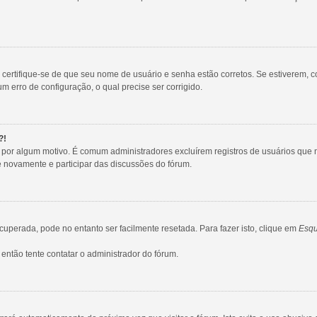
, certifique-se de que seu nome de usuário e senha estão corretos. Se estiverem, c
m erro de configuração, o qual precise ser corrigido.
?!
tro por algum motivo. É comum administradores excluírem registros de usuários q
e novamente e participar das discussões do fórum.
uperada, pode no entanto ser facilmente resetada. Para fazer isto, clique em
Esqu
então tente contatar o administrador do fórum.