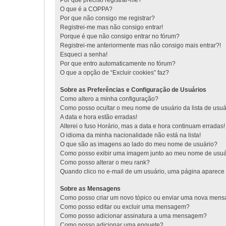
Por que preciso registrar-me?
O que é a COPPA?
Por que não consigo me registrar?
Registrei-me mas não consigo entrar!
Porque é que não consigo entrar no fórum?
Registrei-me anteriormente mas não consigo mais entrar?!
Esqueci a senha!
Por que entro automaticamente no fórum?
O que a opção de “Excluir cookies” faz?
Sobre as Preferências e Configuração de Usuários
Como altero a minha configuração?
Como posso ocultar o meu nome de usuário da lista de usuá
A data e hora estão erradas!
Alterei o fuso Horário, mas a data e hora continuam erradas!
O idioma da minha nacionalidade não está na lista!
O que são as imagens ao lado do meu nome de usuário?
Como posso exibir uma imagem junto ao meu nome de usuá
Como posso alterar o meu rank?
Quando clico no e-mail de um usuário, uma página aparece s
Sobre as Mensagens
Como posso criar um novo tópico ou enviar uma nova men
Como posso editar ou excluir uma mensagem?
Como posso adicionar assinatura a uma mensagem?
Como posso adicionar uma enquete?