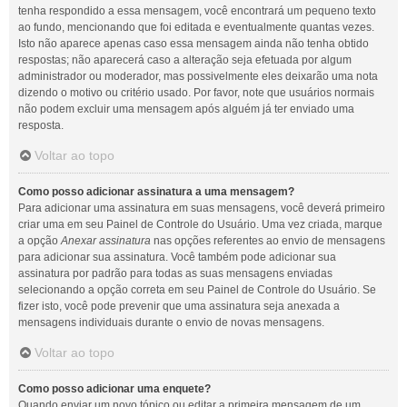
tenha respondido a essa mensagem, você encontrará um pequeno texto
ao fundo, mencionando que foi editada e eventualmente quantas vezes.
Isto não aparece apenas caso essa mensagem ainda não tenha obtido
respostas; não aparecerá caso a alteração seja efetuada por algum
administrador ou moderador, mas possivelmente eles deixarão uma nota
dizendo o motivo ou critério usado. Por favor, note que usuários normais
não podem excluir uma mensagem após alguém já ter enviado uma
resposta.
Voltar ao topo
Como posso adicionar assinatura a uma mensagem?
Para adicionar uma assinatura em suas mensagens, você deverá primeiro
criar uma em seu Painel de Controle do Usuário. Uma vez criada, marque
a opção
Anexar assinatura
nas opções referentes ao envio de mensagens
para adicionar sua assinatura. Você também pode adicionar sua
assinatura por padrão para todas as suas mensagens enviadas
selecionando a opção correta em seu Painel de Controle do Usuário. Se
fizer isto, você pode prevenir que uma assinatura seja anexada a
mensagens individuais durante o envio de novas mensagens.
Voltar ao topo
Como posso adicionar uma enquete?
Quando enviar um novo tópico ou editar a primeira mensagem de um