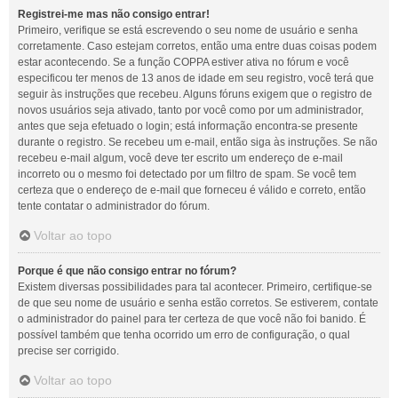
Registrei-me mas não consigo entrar!
Primeiro, verifique se está escrevendo o seu nome de usuário e senha
corretamente. Caso estejam corretos, então uma entre duas coisas podem
estar acontecendo. Se a função COPPA estiver ativa no fórum e você
especificou ter menos de 13 anos de idade em seu registro, você terá que
seguir às instruções que recebeu. Alguns fóruns exigem que o registro de
novos usuários seja ativado, tanto por você como por um administrador,
antes que seja efetuado o login; está informação encontra-se presente
durante o registro. Se recebeu um e-mail, então siga às instruções. Se não
recebeu e-mail algum, você deve ter escrito um endereço de e-mail
incorreto ou o mesmo foi detectado por um filtro de spam. Se você tem
certeza que o endereço de e-mail que forneceu é válido e correto, então
tente contatar o administrador do fórum.
Voltar ao topo
Porque é que não consigo entrar no fórum?
Existem diversas possibilidades para tal acontecer. Primeiro, certifique-se
de que seu nome de usuário e senha estão corretos. Se estiverem, contate
o administrador do painel para ter certeza de que você não foi banido. É
possível também que tenha ocorrido um erro de configuração, o qual
precise ser corrigido.
Voltar ao topo