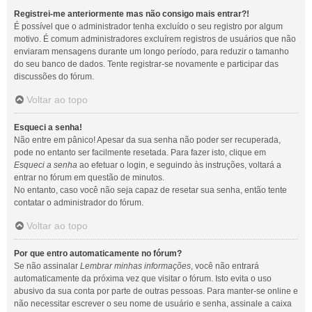
Registrei-me anteriormente mas não consigo mais entrar?!
É possível que o administrador tenha excluído o seu registro por algum
motivo. É comum administradores excluírem registros de usuários que não
enviaram mensagens durante um longo período, para reduzir o tamanho
do seu banco de dados. Tente registrar-se novamente e participar das
discussões do fórum.
Voltar ao topo
Esqueci a senha!
Não entre em pânico! Apesar da sua senha não poder ser recuperada,
pode no entanto ser facilmente resetada. Para fazer isto, clique em
Esqueci a senha
ao efetuar o login, e seguindo às instruções, voltará a
entrar no fórum em questão de minutos.
No entanto, caso você não seja capaz de resetar sua senha, então tente
contatar o administrador do fórum.
Voltar ao topo
Por que entro automaticamente no fórum?
Se não assinalar
Lembrar minhas informações
, você não entrará
automaticamente da próxima vez que visitar o fórum. Isto evita o uso
abusivo da sua conta por parte de outras pessoas. Para manter-se online e
não necessitar escrever o seu nome de usuário e senha, assinale a caixa