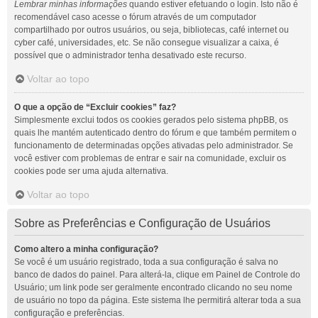
Lembrar minhas informações
quando estiver efetuando o login. Isto não é
recomendável caso acesse o fórum através de um computador
compartilhado por outros usuários, ou seja, bibliotecas, café internet ou
cyber café, universidades, etc. Se não consegue visualizar a caixa, é
possível que o administrador tenha desativado este recurso.
Voltar ao topo
O que a opção de “Excluir cookies” faz?
Simplesmente exclui todos os cookies gerados pelo sistema phpBB, os
quais lhe mantém autenticado dentro do fórum e que também permitem o
funcionamento de determinadas opções ativadas pelo administrador. Se
você estiver com problemas de entrar e sair na comunidade, excluir os
cookies pode ser uma ajuda alternativa.
Voltar ao topo
Sobre as Preferências e Configuração de Usuários
Como altero a minha configuração?
Se você é um usuário registrado, toda a sua configuração é salva no
banco de dados do painel. Para alterá-la, clique em Painel de Controle do
Usuário; um link pode ser geralmente encontrado clicando no seu nome
de usuário no topo da página. Este sistema lhe permitirá alterar toda a sua
configuração e preferências.