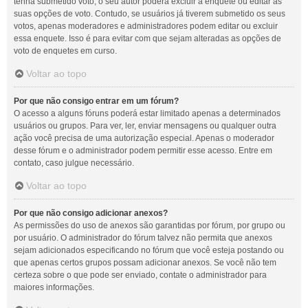
tenha submetido voto, o seu autor poderá excluir a enquete ou editar as
suas opções de voto. Contudo, se usuários já tiverem submetido os seus
votos, apenas moderadores e administradores podem editar ou excluir
essa enquete. Isso é para evitar com que sejam alteradas as opções de
voto de enquetes em curso.
Voltar ao topo
Por que não consigo entrar em um fórum?
O acesso a alguns fóruns poderá estar limitado apenas a determinados
usuários ou grupos. Para ver, ler, enviar mensagens ou qualquer outra
ação você precisa de uma autorização especial. Apenas o moderador
desse fórum e o administrador podem permitir esse acesso. Entre em
contato, caso julgue necessário.
Voltar ao topo
Por que não consigo adicionar anexos?
As permissões do uso de anexos são garantidas por fórum, por grupo ou
por usuário. O administrador do fórum talvez não permita que anexos
sejam adicionados especificando no fórum que você esteja postando ou
que apenas certos grupos possam adicionar anexos. Se você não tem
certeza sobre o que pode ser enviado, contate o administrador para
maiores informações.