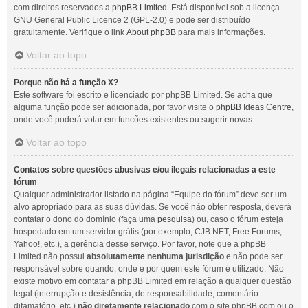
com direitos reservados a
phpBB Limited
. Está disponível sob a licença
GNU General Public Licence 2 (GPL-2.0) e pode ser distribuído
gratuitamente. Verifique o link
About phpBB
para mais informações.
Voltar ao topo
Porque não há a função X?
Este software foi escrito e licenciado por phpBB Limited. Se acha que
alguma função pode ser adicionada, por favor visite o
phpBB Ideas Centre
,
onde você poderá votar em funcões existentes ou sugerir novas.
Voltar ao topo
Contatos sobre questões abusivas e/ou ilegais relacionadas a este
fórum
Qualquer administrador listado na página “Equipe do fórum” deve ser um
alvo apropriado para as suas dúvidas. Se você não obter resposta, deverá
contatar o dono do domínio (faça uma
pesquisa
) ou, caso o fórum esteja
hospedado em um servidor grátis (por exemplo, CJB.NET, Free Forums,
Yahoo!, etc.), a gerência desse serviço. Por favor, note que a phpBB
Limited não possui
absolutamente nenhuma jurisdição
e não pode ser
responsável sobre quando, onde e por quem este fórum é utilizado. Não
existe motivo em contatar a phpBB Limited em relação a qualquer questão
legal (interrupção e desistência, de responsabilidade, comentário
difamatório, etc.)
não diretamente relacionado
com o site phpBB.com ou o