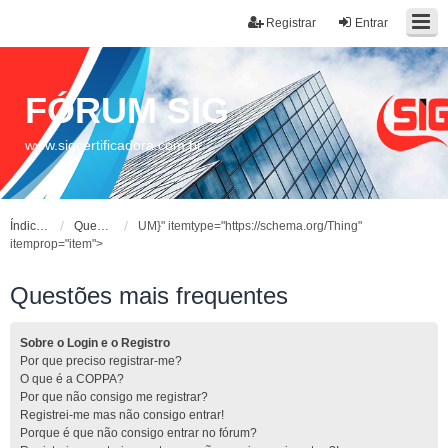
Registrar
Entrar
FÓRUM SIG
www.sigcertificadora.com.br
Índice do fórum
Questões mais frequentes
UM}" itemtype="https://schema.org/Thing"
itemprop="item">
Questões mais frequentes
Sobre o Login e o Registro
Por que preciso registrar-me?
O que é a COPPA?
Por que não consigo me registrar?
Registrei-me mas não consigo entrar!
Porque é que não consigo entrar no fórum?