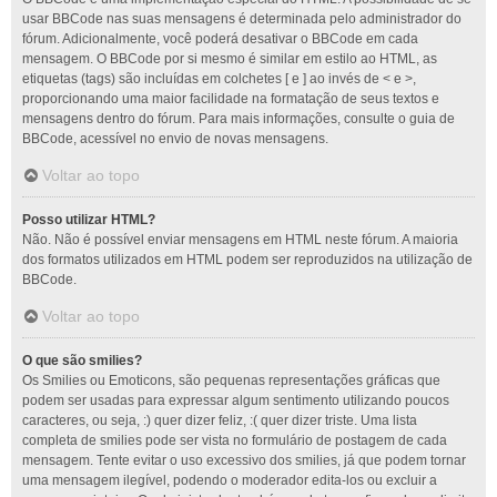
usar BBCode nas suas mensagens é determinada pelo administrador do
fórum. Adicionalmente, você poderá desativar o BBCode em cada
mensagem. O BBCode por si mesmo é similar em estilo ao HTML, as
etiquetas (tags) são incluídas em colchetes [ e ] ao invés de < e >,
proporcionando uma maior facilidade na formatação de seus textos e
mensagens dentro do fórum. Para mais informações, consulte o guia de
BBCode, acessível no envio de novas mensagens.
Voltar ao topo
Posso utilizar HTML?
Não. Não é possível enviar mensagens em HTML neste fórum. A maioria
dos formatos utilizados em HTML podem ser reproduzidos na utilização de
BBCode.
Voltar ao topo
O que são smilies?
Os Smilies ou Emoticons, são pequenas representações gráficas que
podem ser usadas para expressar algum sentimento utilizando poucos
caracteres, ou seja, :) quer dizer feliz, :( quer dizer triste. Uma lista
completa de smilies pode ser vista no formulário de postagem de cada
mensagem. Tente evitar o uso excessivo dos smilies, já que podem tornar
uma mensagem ilegível, podendo o moderador edita-los ou excluir a