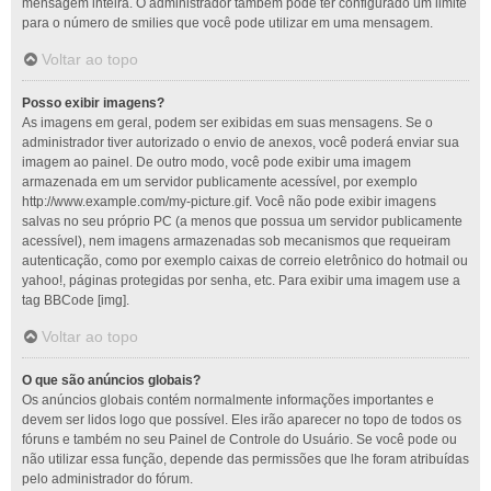
mensagem inteira. O administrador também pode ter configurado um limite
para o número de smilies que você pode utilizar em uma mensagem.
Voltar ao topo
Posso exibir imagens?
As imagens em geral, podem ser exibidas em suas mensagens. Se o
administrador tiver autorizado o envio de anexos, você poderá enviar sua
imagem ao painel. De outro modo, você pode exibir uma imagem
armazenada em um servidor publicamente acessível, por exemplo
http://www.example.com/my-picture.gif. Você não pode exibir imagens
salvas no seu próprio PC (a menos que possua um servidor publicamente
acessível), nem imagens armazenadas sob mecanismos que requeiram
autenticação, como por exemplo caixas de correio eletrônico do hotmail ou
yahoo!, páginas protegidas por senha, etc. Para exibir uma imagem use a
tag BBCode [img].
Voltar ao topo
O que são anúncios globais?
Os anúncios globais contém normalmente informações importantes e
devem ser lidos logo que possível. Eles irão aparecer no topo de todos os
fóruns e também no seu Painel de Controle do Usuário. Se você pode ou
não utilizar essa função, depende das permissões que lhe foram atribuídas
pelo administrador do fórum.