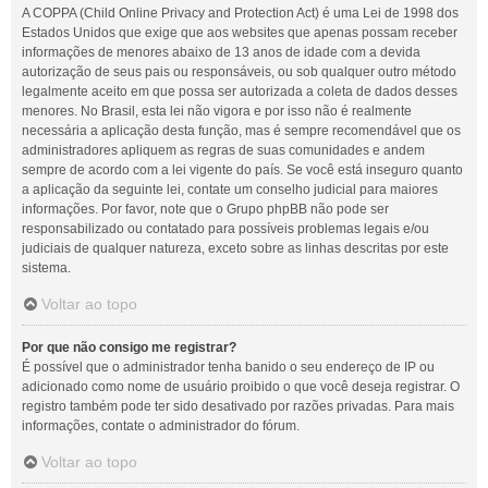
A COPPA (Child Online Privacy and Protection Act) é uma Lei de 1998 dos
Estados Unidos que exige que aos websites que apenas possam receber
informações de menores abaixo de 13 anos de idade com a devida
autorização de seus pais ou responsáveis, ou sob qualquer outro método
legalmente aceito em que possa ser autorizada a coleta de dados desses
menores. No Brasil, esta lei não vigora e por isso não é realmente
necessária a aplicação desta função, mas é sempre recomendável que os
administradores apliquem as regras de suas comunidades e andem
sempre de acordo com a lei vigente do país. Se você está inseguro quanto
a aplicação da seguinte lei, contate um conselho judicial para maiores
informações. Por favor, note que o Grupo phpBB não pode ser
responsabilizado ou contatado para possíveis problemas legais e/ou
judiciais de qualquer natureza, exceto sobre as linhas descritas por este
sistema.
Voltar ao topo
Por que não consigo me registrar?
É possível que o administrador tenha banido o seu endereço de IP ou
adicionado como nome de usuário proibido o que você deseja registrar. O
registro também pode ter sido desativado por razões privadas. Para mais
informações, contate o administrador do fórum.
Voltar ao topo