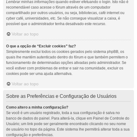
Lembrar minhas informações
quando estiver efetuando o login. Isto não é
recomendável caso acesse o fórum através de um computador
compartilhado por outros usuários, ou seja, bibliotecas, café internet ou
cyber café, universidades, etc. Se não consegue visualizar a caixa, é
possível que o administrador tenha desativado este recurso.
Voltar ao topo
O que a opção de “Excluir cookies” faz?
Simplesmente exclui todos os cookies gerados pelo sistema phpBB, os
quais lhe mantém autenticado dentro do fórum e que também permitem o
funcionamento de determinadas opções ativadas pelo administrador. Se
você estiver com problemas de entrar e sair na comunidade, excluir os
cookies pode ser uma ajuda alternativa.
Voltar ao topo
Sobre as Preferências e Configuração de Usuários
Como altero a minha configuração?
Se você é um usuário registrado, toda a sua configuração é salva no
banco de dados do painel. Para alterá-la, clique em Painel de Controle do
Usuário; um link pode ser geralmente encontrado clicando no seu nome
de usuário no topo da página. Este sistema lhe permitirá alterar toda a sua
configuração e preferências.