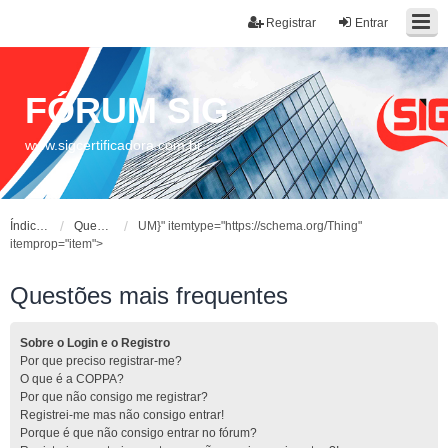
Registrar
Entrar
FÓRUM SIG
www.sigcertificadora.com.br
Índice do fórum
Questões mais frequentes
UM}" itemtype="https://schema.org/Thing"
itemprop="item">
Questões mais frequentes
Sobre o Login e o Registro
Por que preciso registrar-me?
O que é a COPPA?
Por que não consigo me registrar?
Registrei-me mas não consigo entrar!
Porque é que não consigo entrar no fórum?