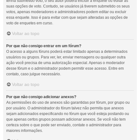
tenha submetido voto, o seu autor poderá excluir a enquete ou editar as
suas opções de voto. Contudo, se usuários já tiverem submetido os seus
votos, apenas moderadores e administradores podem editar ou excluir
essa enquete. Isso é para evitar com que sejam alteradas as opções de
voto de enquetes em curso.
Voltar ao topo
Por que não consigo entrar em um fórum?
O acesso a alguns fóruns poderá estar limitado apenas a determinados
usuários ou grupos. Para ver, ler, enviar mensagens ou qualquer outra
ação você precisa de uma autorização especial. Apenas o moderador
desse fórum e o administrador podem permitir esse acesso. Entre em
contato, caso julgue necessário.
Voltar ao topo
Por que não consigo adicionar anexos?
As permissões do uso de anexos são garantidas por fórum, por grupo ou
por usuário. O administrador do fórum talvez não permita que anexos
sejam adicionados especificando no fórum que você esteja postando ou
que apenas certos grupos possam adicionar anexos. Se você não tem
certeza sobre o que pode ser enviado, contate o administrador para
maiores informações.