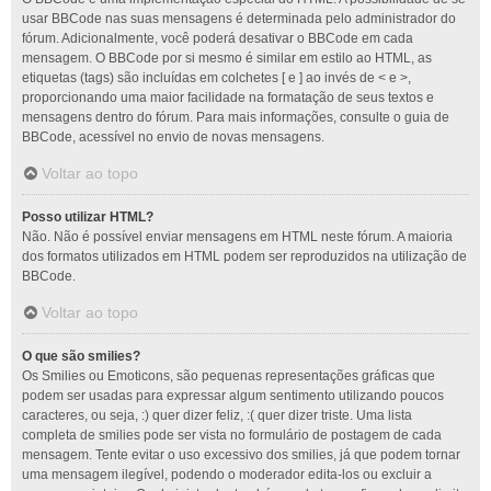
usar BBCode nas suas mensagens é determinada pelo administrador do
fórum. Adicionalmente, você poderá desativar o BBCode em cada
mensagem. O BBCode por si mesmo é similar em estilo ao HTML, as
etiquetas (tags) são incluídas em colchetes [ e ] ao invés de < e >,
proporcionando uma maior facilidade na formatação de seus textos e
mensagens dentro do fórum. Para mais informações, consulte o guia de
BBCode, acessível no envio de novas mensagens.
Voltar ao topo
Posso utilizar HTML?
Não. Não é possível enviar mensagens em HTML neste fórum. A maioria
dos formatos utilizados em HTML podem ser reproduzidos na utilização de
BBCode.
Voltar ao topo
O que são smilies?
Os Smilies ou Emoticons, são pequenas representações gráficas que
podem ser usadas para expressar algum sentimento utilizando poucos
caracteres, ou seja, :) quer dizer feliz, :( quer dizer triste. Uma lista
completa de smilies pode ser vista no formulário de postagem de cada
mensagem. Tente evitar o uso excessivo dos smilies, já que podem tornar
uma mensagem ilegível, podendo o moderador edita-los ou excluir a