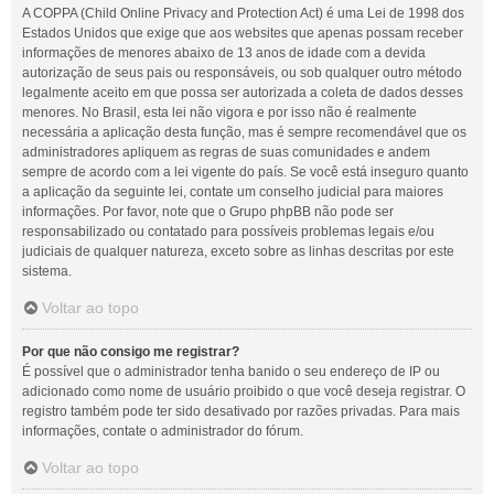
A COPPA (Child Online Privacy and Protection Act) é uma Lei de 1998 dos
Estados Unidos que exige que aos websites que apenas possam receber
informações de menores abaixo de 13 anos de idade com a devida
autorização de seus pais ou responsáveis, ou sob qualquer outro método
legalmente aceito em que possa ser autorizada a coleta de dados desses
menores. No Brasil, esta lei não vigora e por isso não é realmente
necessária a aplicação desta função, mas é sempre recomendável que os
administradores apliquem as regras de suas comunidades e andem
sempre de acordo com a lei vigente do país. Se você está inseguro quanto
a aplicação da seguinte lei, contate um conselho judicial para maiores
informações. Por favor, note que o Grupo phpBB não pode ser
responsabilizado ou contatado para possíveis problemas legais e/ou
judiciais de qualquer natureza, exceto sobre as linhas descritas por este
sistema.
Voltar ao topo
Por que não consigo me registrar?
É possível que o administrador tenha banido o seu endereço de IP ou
adicionado como nome de usuário proibido o que você deseja registrar. O
registro também pode ter sido desativado por razões privadas. Para mais
informações, contate o administrador do fórum.
Voltar ao topo