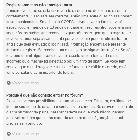
Registrei-me mas não consigo entrar!
Primeiro, verifique se está escrevendo o seu nome de usuário e senha
corretamente. Caso estejam corretos, então uma entre duas coisas podem
estar acontecendo. Se a função COPPA estiver ativa no fórum e você
especificou ter menos de 13 anos de idade em seu registro, você terá que
seguir às instruções que recebeu. Alguns fóruns exigem que o registro de
novos usuários seja ativado, tanto por você como por um administrador,
antes que seja efetuado o login; está informação encontra-se presente
durante o registro. Se recebeu um e-mail, então siga às instruções. Se não
recebeu e-mail algum, você deve ter escrito um endereço de e-mail
incorreto ou o mesmo foi detectado por um filtro de spam. Se você tem
certeza que o endereço de e-mail que forneceu é válido e correto, então
tente contatar o administrador do fórum.
Voltar ao topo
Porque é que não consigo entrar no fórum?
Existem diversas possibilidades para tal acontecer. Primeiro, certifique-se
de que seu nome de usuário e senha estão corretos. Se estiverem, contate
o administrador do painel para ter certeza de que você não foi banido. É
possível também que tenha ocorrido um erro de configuração, o qual
precise ser corrigido.
Voltar ao topo