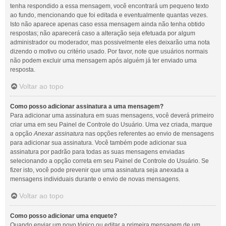
tenha respondido a essa mensagem, você encontrará um pequeno texto
ao fundo, mencionando que foi editada e eventualmente quantas vezes.
Isto não aparece apenas caso essa mensagem ainda não tenha obtido
respostas; não aparecerá caso a alteração seja efetuada por algum
administrador ou moderador, mas possivelmente eles deixarão uma nota
dizendo o motivo ou critério usado. Por favor, note que usuários normais
não podem excluir uma mensagem após alguém já ter enviado uma
resposta.
Voltar ao topo
Como posso adicionar assinatura a uma mensagem?
Para adicionar uma assinatura em suas mensagens, você deverá primeiro
criar uma em seu Painel de Controle do Usuário. Uma vez criada, marque
a opção
Anexar assinatura
nas opções referentes ao envio de mensagens
para adicionar sua assinatura. Você também pode adicionar sua
assinatura por padrão para todas as suas mensagens enviadas
selecionando a opção correta em seu Painel de Controle do Usuário. Se
fizer isto, você pode prevenir que uma assinatura seja anexada a
mensagens individuais durante o envio de novas mensagens.
Voltar ao topo
Como posso adicionar uma enquete?
Quando enviar um novo tópico ou editar a primeira mensagem de um