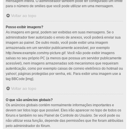
mensagem inteira. O administrador também pode ter configurado um limite
para o número de smilies que você pode utilizar em uma mensagem.
Voltar ao topo
Posso exibir imagens?
As imagens em geral, podem ser exibidas em suas mensagens. Se o
administrador tiver autorizado o envio de anexos, você poderá enviar sua
imagem ao painel. De outro modo, você pode exibir uma imagem
armazenada em um servidor publicamente acessível, por exemplo
http://www.example.com/my-picture.gif. Você não pode exibir imagens
salvas no seu próprio PC (a menos que possua um servidor publicamente
acessível), nem imagens armazenadas sob mecanismos que requeiram
autenticação, como por exemplo caixas de correio eletrônico do hotmail ou
yahoo!, páginas protegidas por senha, etc. Para exibir uma imagem use a
tag BBCode [img].
Voltar ao topo
O que são anúncios globais?
Os anúncios globais contém normalmente informações importantes e
devem ser lidos logo que possível. Eles irão aparecer no topo de todos os
fóruns e também no seu Painel de Controle do Usuário. Se você pode ou
não utilizar essa função, depende das permissões que lhe foram atribuídas
pelo administrador do fórum.