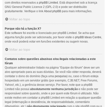
com direitos reservados a
phpBB Limited
. Está disponível sob a licença
GNU General Public Licence 2 (GPL-2.0) e pode ser distribuído
gratuitamente. Verifique o link
About phpBB
para mais informações.
Voltar ao topo
Porque não há a função X?
Este software foi escrito e licenciado por phpBB Limited. Se acha que
alguma função pode ser adicionada, por favor visite o
phpBB Ideas Centre
,
onde você poderá votar em funcões existentes ou sugerir novas.
Voltar ao topo
Contatos sobre questões abusivas e/ou ilegais relacionadas a este
fórum
Qualquer administrador listado na página “Equipe do fórum” deve ser um
alvo apropriado para as suas dúvidas. Se você não obter resposta, deverá
contatar o dono do domínio (faça uma
pesquisa
) ou, caso o fórum esteja
hospedado em um servidor grátis (por exemplo, CJB.NET, Free Forums,
Yahoo!, etc.), a gerência desse serviço. Por favor, note que a phpBB
Limited não possui
absolutamente nenhuma jurisdição
e não pode ser
responsável sobre quando, onde e por quem este fórum é utilizado. Não
existe motivo em contatar a phpBB Limited em relação a qualquer questão
legal (interrupção e desistência, de responsabilidade, comentário
difamatório, etc.)
não diretamente relacionado
com o site phpBB.com ou o