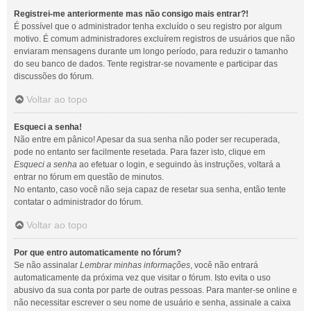
Registrei-me anteriormente mas não consigo mais entrar?!
É possível que o administrador tenha excluído o seu registro por algum
motivo. É comum administradores excluírem registros de usuários que não
enviaram mensagens durante um longo período, para reduzir o tamanho
do seu banco de dados. Tente registrar-se novamente e participar das
discussões do fórum.
Voltar ao topo
Esqueci a senha!
Não entre em pânico! Apesar da sua senha não poder ser recuperada,
pode no entanto ser facilmente resetada. Para fazer isto, clique em
Esqueci a senha
ao efetuar o login, e seguindo às instruções, voltará a
entrar no fórum em questão de minutos.
No entanto, caso você não seja capaz de resetar sua senha, então tente
contatar o administrador do fórum.
Voltar ao topo
Por que entro automaticamente no fórum?
Se não assinalar
Lembrar minhas informações
, você não entrará
automaticamente da próxima vez que visitar o fórum. Isto evita o uso
abusivo da sua conta por parte de outras pessoas. Para manter-se online e
não necessitar escrever o seu nome de usuário e senha, assinale a caixa