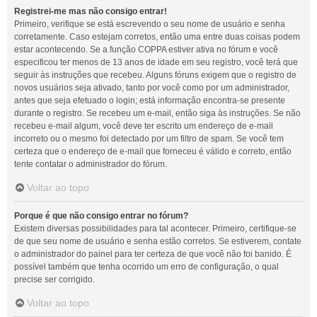
Registrei-me mas não consigo entrar!
Primeiro, verifique se está escrevendo o seu nome de usuário e senha
corretamente. Caso estejam corretos, então uma entre duas coisas podem
estar acontecendo. Se a função COPPA estiver ativa no fórum e você
especificou ter menos de 13 anos de idade em seu registro, você terá que
seguir às instruções que recebeu. Alguns fóruns exigem que o registro de
novos usuários seja ativado, tanto por você como por um administrador,
antes que seja efetuado o login; está informação encontra-se presente
durante o registro. Se recebeu um e-mail, então siga às instruções. Se não
recebeu e-mail algum, você deve ter escrito um endereço de e-mail
incorreto ou o mesmo foi detectado por um filtro de spam. Se você tem
certeza que o endereço de e-mail que forneceu é válido e correto, então
tente contatar o administrador do fórum.
Voltar ao topo
Porque é que não consigo entrar no fórum?
Existem diversas possibilidades para tal acontecer. Primeiro, certifique-se
de que seu nome de usuário e senha estão corretos. Se estiverem, contate
o administrador do painel para ter certeza de que você não foi banido. É
possível também que tenha ocorrido um erro de configuração, o qual
precise ser corrigido.
Voltar ao topo