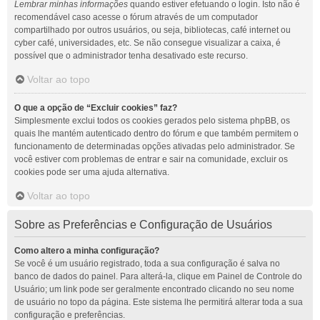
Lembrar minhas informações
quando estiver efetuando o login. Isto não é
recomendável caso acesse o fórum através de um computador
compartilhado por outros usuários, ou seja, bibliotecas, café internet ou
cyber café, universidades, etc. Se não consegue visualizar a caixa, é
possível que o administrador tenha desativado este recurso.
Voltar ao topo
O que a opção de “Excluir cookies” faz?
Simplesmente exclui todos os cookies gerados pelo sistema phpBB, os
quais lhe mantém autenticado dentro do fórum e que também permitem o
funcionamento de determinadas opções ativadas pelo administrador. Se
você estiver com problemas de entrar e sair na comunidade, excluir os
cookies pode ser uma ajuda alternativa.
Voltar ao topo
Sobre as Preferências e Configuração de Usuários
Como altero a minha configuração?
Se você é um usuário registrado, toda a sua configuração é salva no
banco de dados do painel. Para alterá-la, clique em Painel de Controle do
Usuário; um link pode ser geralmente encontrado clicando no seu nome
de usuário no topo da página. Este sistema lhe permitirá alterar toda a sua
configuração e preferências.