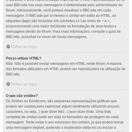
usar BBCode nas suas mensagens é determinada pelo administrador do
fórum. Adicionalmente, você poderá desativar o BBCode em cada
mensagem. O BBCode por si mesmo é similar em estilo ao HTML, as
etiquetas (tags) são incluídas em colchetes [ e ] ao invés de < e >,
proporcionando uma maior facilidade na formatação de seus textos e
mensagens dentro do fórum. Para mais informações, consulte o guia de
BBCode, acessível no envio de novas mensagens.
Voltar ao topo
Posso utilizar HTML?
Não. Não é possível enviar mensagens em HTML neste fórum. A maioria
dos formatos utilizados em HTML podem ser reproduzidos na utilização de
BBCode.
Voltar ao topo
O que são smilies?
Os Smilies ou Emoticons, são pequenas representações gráficas que
podem ser usadas para expressar algum sentimento utilizando poucos
caracteres, ou seja, :) quer dizer feliz, :( quer dizer triste. Uma lista
completa de smilies pode ser vista no formulário de postagem de cada
mensagem. Tente evitar o uso excessivo dos smilies, já que podem tornar
uma mensagem ilegível, podendo o moderador edita-los ou excluir a