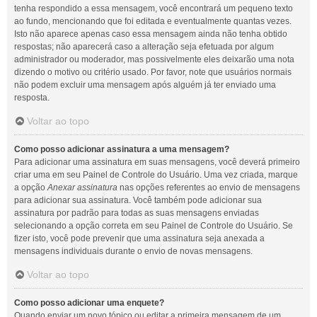
tenha respondido a essa mensagem, você encontrará um pequeno texto
ao fundo, mencionando que foi editada e eventualmente quantas vezes.
Isto não aparece apenas caso essa mensagem ainda não tenha obtido
respostas; não aparecerá caso a alteração seja efetuada por algum
administrador ou moderador, mas possivelmente eles deixarão uma nota
dizendo o motivo ou critério usado. Por favor, note que usuários normais
não podem excluir uma mensagem após alguém já ter enviado uma
resposta.
Voltar ao topo
Como posso adicionar assinatura a uma mensagem?
Para adicionar uma assinatura em suas mensagens, você deverá primeiro
criar uma em seu Painel de Controle do Usuário. Uma vez criada, marque
a opção
Anexar assinatura
nas opções referentes ao envio de mensagens
para adicionar sua assinatura. Você também pode adicionar sua
assinatura por padrão para todas as suas mensagens enviadas
selecionando a opção correta em seu Painel de Controle do Usuário. Se
fizer isto, você pode prevenir que uma assinatura seja anexada a
mensagens individuais durante o envio de novas mensagens.
Voltar ao topo
Como posso adicionar uma enquete?
Quando enviar um novo tópico ou editar a primeira mensagem de um