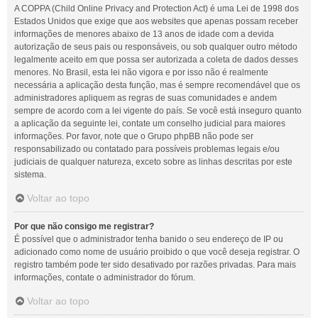
A COPPA (Child Online Privacy and Protection Act) é uma Lei de 1998 dos
Estados Unidos que exige que aos websites que apenas possam receber
informações de menores abaixo de 13 anos de idade com a devida
autorização de seus pais ou responsáveis, ou sob qualquer outro método
legalmente aceito em que possa ser autorizada a coleta de dados desses
menores. No Brasil, esta lei não vigora e por isso não é realmente
necessária a aplicação desta função, mas é sempre recomendável que os
administradores apliquem as regras de suas comunidades e andem
sempre de acordo com a lei vigente do país. Se você está inseguro quanto
a aplicação da seguinte lei, contate um conselho judicial para maiores
informações. Por favor, note que o Grupo phpBB não pode ser
responsabilizado ou contatado para possíveis problemas legais e/ou
judiciais de qualquer natureza, exceto sobre as linhas descritas por este
sistema.
Voltar ao topo
Por que não consigo me registrar?
É possível que o administrador tenha banido o seu endereço de IP ou
adicionado como nome de usuário proibido o que você deseja registrar. O
registro também pode ter sido desativado por razões privadas. Para mais
informações, contate o administrador do fórum.
Voltar ao topo