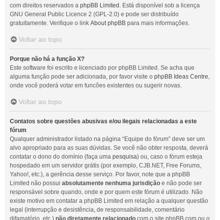
com direitos reservados a
phpBB Limited
. Está disponível sob a licença
GNU General Public Licence 2 (GPL-2.0) e pode ser distribuído
gratuitamente. Verifique o link
About phpBB
para mais informações.
Voltar ao topo
Porque não há a função X?
Este software foi escrito e licenciado por phpBB Limited. Se acha que
alguma função pode ser adicionada, por favor visite o
phpBB Ideas Centre
,
onde você poderá votar em funcões existentes ou sugerir novas.
Voltar ao topo
Contatos sobre questões abusivas e/ou ilegais relacionadas a este
fórum
Qualquer administrador listado na página “Equipe do fórum” deve ser um
alvo apropriado para as suas dúvidas. Se você não obter resposta, deverá
contatar o dono do domínio (faça uma
pesquisa
) ou, caso o fórum esteja
hospedado em um servidor grátis (por exemplo, CJB.NET, Free Forums,
Yahoo!, etc.), a gerência desse serviço. Por favor, note que a phpBB
Limited não possui
absolutamente nenhuma jurisdição
e não pode ser
responsável sobre quando, onde e por quem este fórum é utilizado. Não
existe motivo em contatar a phpBB Limited em relação a qualquer questão
legal (interrupção e desistência, de responsabilidade, comentário
difamatório, etc.)
não diretamente relacionado
com o site phpBB.com ou o