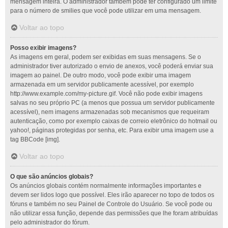
mensagem inteira. O administrador também pode ter configurado um limite
para o número de smilies que você pode utilizar em uma mensagem.
Voltar ao topo
Posso exibir imagens?
As imagens em geral, podem ser exibidas em suas mensagens. Se o
administrador tiver autorizado o envio de anexos, você poderá enviar sua
imagem ao painel. De outro modo, você pode exibir uma imagem
armazenada em um servidor publicamente acessível, por exemplo
http://www.example.com/my-picture.gif. Você não pode exibir imagens
salvas no seu próprio PC (a menos que possua um servidor publicamente
acessível), nem imagens armazenadas sob mecanismos que requeiram
autenticação, como por exemplo caixas de correio eletrônico do hotmail ou
yahoo!, páginas protegidas por senha, etc. Para exibir uma imagem use a
tag BBCode [img].
Voltar ao topo
O que são anúncios globais?
Os anúncios globais contém normalmente informações importantes e
devem ser lidos logo que possível. Eles irão aparecer no topo de todos os
fóruns e também no seu Painel de Controle do Usuário. Se você pode ou
não utilizar essa função, depende das permissões que lhe foram atribuídas
pelo administrador do fórum.