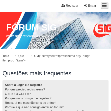
Registrar
Entrar
FÓRUM SIG
www.sigcertificadora.com.br
Índice do fórum
Questões mais frequentes
UM}" itemtype="https://schema.org/Thing"
itemprop="item">
Questões mais frequentes
Sobre o Login e o Registro
Por que preciso registrar-me?
O que é a COPPA?
Por que não consigo me registrar?
Registrei-me mas não consigo entrar!
Porque é que não consigo entrar no fórum?