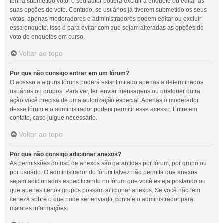
tenha submetido voto, o seu autor poderá excluir a enquete ou editar as
suas opções de voto. Contudo, se usuários já tiverem submetido os seus
votos, apenas moderadores e administradores podem editar ou excluir
essa enquete. Isso é para evitar com que sejam alteradas as opções de
voto de enquetes em curso.
Voltar ao topo
Por que não consigo entrar em um fórum?
O acesso a alguns fóruns poderá estar limitado apenas a determinados
usuários ou grupos. Para ver, ler, enviar mensagens ou qualquer outra
ação você precisa de uma autorização especial. Apenas o moderador
desse fórum e o administrador podem permitir esse acesso. Entre em
contato, caso julgue necessário.
Voltar ao topo
Por que não consigo adicionar anexos?
As permissões do uso de anexos são garantidas por fórum, por grupo ou
por usuário. O administrador do fórum talvez não permita que anexos
sejam adicionados especificando no fórum que você esteja postando ou
que apenas certos grupos possam adicionar anexos. Se você não tem
certeza sobre o que pode ser enviado, contate o administrador para
maiores informações.