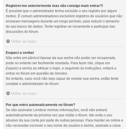
Registrei-me anteriormente mas não consigo mais entrar?!
É possível que o administrador tenha excluído o seu registro por algum
motivo. É comum administradores excluírem registros de usuários que não
enviaram mensagens durante um longo período, para reduzir o tamanho
do seu banco de dados. Tente registrar-se novamente e participar das
discussões do fórum.
Voltar ao topo
Esqueci a senha!
Não entre em pânico! Apesar da sua senha não poder ser recuperada,
pode no entanto ser facilmente resetada. Para fazer isto, clique em
Esqueci a senha
ao efetuar o login, e seguindo às instruções, voltará a
entrar no fórum em questão de minutos.
No entanto, caso você não seja capaz de resetar sua senha, então tente
contatar o administrador do fórum.
Voltar ao topo
Por que entro automaticamente no fórum?
Se não assinalar
Lembrar minhas informações
, você não entrará
automaticamente da próxima vez que visitar o fórum. Isto evita o uso
abusivo da sua conta por parte de outras pessoas. Para manter-se online e
não necessitar escrever o seu nome de usuário e senha, assinale a caixa