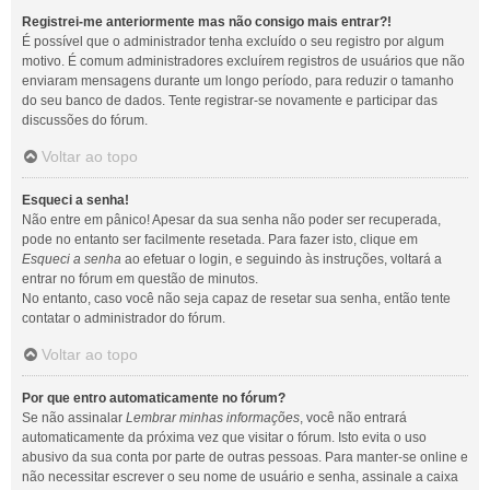
Registrei-me anteriormente mas não consigo mais entrar?!
É possível que o administrador tenha excluído o seu registro por algum
motivo. É comum administradores excluírem registros de usuários que não
enviaram mensagens durante um longo período, para reduzir o tamanho
do seu banco de dados. Tente registrar-se novamente e participar das
discussões do fórum.
Voltar ao topo
Esqueci a senha!
Não entre em pânico! Apesar da sua senha não poder ser recuperada,
pode no entanto ser facilmente resetada. Para fazer isto, clique em
Esqueci a senha
ao efetuar o login, e seguindo às instruções, voltará a
entrar no fórum em questão de minutos.
No entanto, caso você não seja capaz de resetar sua senha, então tente
contatar o administrador do fórum.
Voltar ao topo
Por que entro automaticamente no fórum?
Se não assinalar
Lembrar minhas informações
, você não entrará
automaticamente da próxima vez que visitar o fórum. Isto evita o uso
abusivo da sua conta por parte de outras pessoas. Para manter-se online e
não necessitar escrever o seu nome de usuário e senha, assinale a caixa