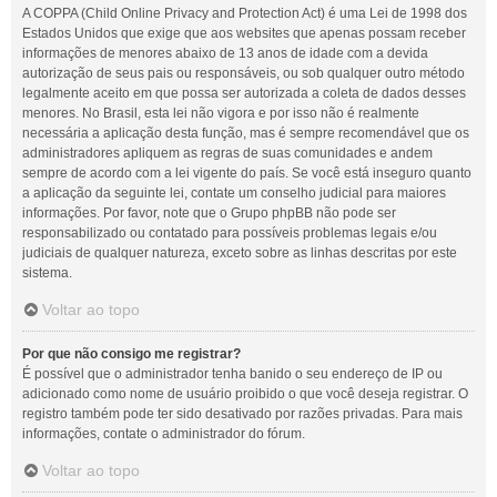
A COPPA (Child Online Privacy and Protection Act) é uma Lei de 1998 dos
Estados Unidos que exige que aos websites que apenas possam receber
informações de menores abaixo de 13 anos de idade com a devida
autorização de seus pais ou responsáveis, ou sob qualquer outro método
legalmente aceito em que possa ser autorizada a coleta de dados desses
menores. No Brasil, esta lei não vigora e por isso não é realmente
necessária a aplicação desta função, mas é sempre recomendável que os
administradores apliquem as regras de suas comunidades e andem
sempre de acordo com a lei vigente do país. Se você está inseguro quanto
a aplicação da seguinte lei, contate um conselho judicial para maiores
informações. Por favor, note que o Grupo phpBB não pode ser
responsabilizado ou contatado para possíveis problemas legais e/ou
judiciais de qualquer natureza, exceto sobre as linhas descritas por este
sistema.
Voltar ao topo
Por que não consigo me registrar?
É possível que o administrador tenha banido o seu endereço de IP ou
adicionado como nome de usuário proibido o que você deseja registrar. O
registro também pode ter sido desativado por razões privadas. Para mais
informações, contate o administrador do fórum.
Voltar ao topo