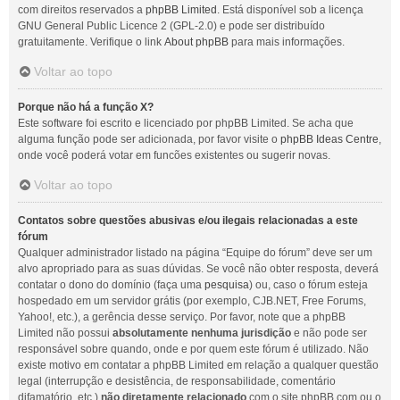
com direitos reservados a
phpBB Limited
. Está disponível sob a licença
GNU General Public Licence 2 (GPL-2.0) e pode ser distribuído
gratuitamente. Verifique o link
About phpBB
para mais informações.
Voltar ao topo
Porque não há a função X?
Este software foi escrito e licenciado por phpBB Limited. Se acha que
alguma função pode ser adicionada, por favor visite o
phpBB Ideas Centre
,
onde você poderá votar em funcões existentes ou sugerir novas.
Voltar ao topo
Contatos sobre questões abusivas e/ou ilegais relacionadas a este
fórum
Qualquer administrador listado na página “Equipe do fórum” deve ser um
alvo apropriado para as suas dúvidas. Se você não obter resposta, deverá
contatar o dono do domínio (faça uma
pesquisa
) ou, caso o fórum esteja
hospedado em um servidor grátis (por exemplo, CJB.NET, Free Forums,
Yahoo!, etc.), a gerência desse serviço. Por favor, note que a phpBB
Limited não possui
absolutamente nenhuma jurisdição
e não pode ser
responsável sobre quando, onde e por quem este fórum é utilizado. Não
existe motivo em contatar a phpBB Limited em relação a qualquer questão
legal (interrupção e desistência, de responsabilidade, comentário
difamatório, etc.)
não diretamente relacionado
com o site phpBB.com ou o