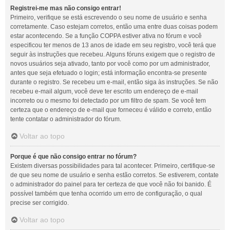
Registrei-me mas não consigo entrar!
Primeiro, verifique se está escrevendo o seu nome de usuário e senha
corretamente. Caso estejam corretos, então uma entre duas coisas podem
estar acontecendo. Se a função COPPA estiver ativa no fórum e você
especificou ter menos de 13 anos de idade em seu registro, você terá que
seguir às instruções que recebeu. Alguns fóruns exigem que o registro de
novos usuários seja ativado, tanto por você como por um administrador,
antes que seja efetuado o login; está informação encontra-se presente
durante o registro. Se recebeu um e-mail, então siga às instruções. Se não
recebeu e-mail algum, você deve ter escrito um endereço de e-mail
incorreto ou o mesmo foi detectado por um filtro de spam. Se você tem
certeza que o endereço de e-mail que forneceu é válido e correto, então
tente contatar o administrador do fórum.
Voltar ao topo
Porque é que não consigo entrar no fórum?
Existem diversas possibilidades para tal acontecer. Primeiro, certifique-se
de que seu nome de usuário e senha estão corretos. Se estiverem, contate
o administrador do painel para ter certeza de que você não foi banido. É
possível também que tenha ocorrido um erro de configuração, o qual
precise ser corrigido.
Voltar ao topo