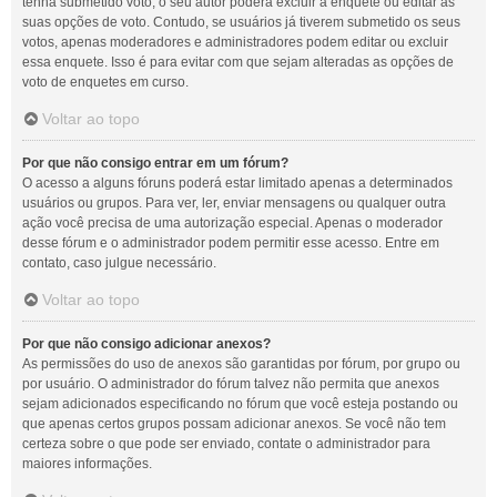
tenha submetido voto, o seu autor poderá excluir a enquete ou editar as
suas opções de voto. Contudo, se usuários já tiverem submetido os seus
votos, apenas moderadores e administradores podem editar ou excluir
essa enquete. Isso é para evitar com que sejam alteradas as opções de
voto de enquetes em curso.
Voltar ao topo
Por que não consigo entrar em um fórum?
O acesso a alguns fóruns poderá estar limitado apenas a determinados
usuários ou grupos. Para ver, ler, enviar mensagens ou qualquer outra
ação você precisa de uma autorização especial. Apenas o moderador
desse fórum e o administrador podem permitir esse acesso. Entre em
contato, caso julgue necessário.
Voltar ao topo
Por que não consigo adicionar anexos?
As permissões do uso de anexos são garantidas por fórum, por grupo ou
por usuário. O administrador do fórum talvez não permita que anexos
sejam adicionados especificando no fórum que você esteja postando ou
que apenas certos grupos possam adicionar anexos. Se você não tem
certeza sobre o que pode ser enviado, contate o administrador para
maiores informações.