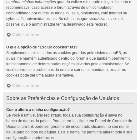
Lembrar minhas informações
quando estiver efetuando o login. Isto não é
recomendável caso acesse o fórum através de um computador
compartilhado por outros usuários, ou seja, bibliotecas, café internet ou
cyber café, universidades, etc. Se não consegue visualizar a caixa, é
possível que o administrador tenha desativado este recurso.
Voltar ao topo
O que a opção de “Excluir cookies” faz?
Simplesmente exclui todos os cookies gerados pelo sistema phpBB, os
quais lhe mantém autenticado dentro do fórum e que também permitem o
funcionamento de determinadas opções ativadas pelo administrador. Se
você estiver com problemas de entrar e sair na comunidade, excluir os
cookies pode ser uma ajuda alternativa.
Voltar ao topo
Sobre as Preferências e Configuração de Usuários
Como altero a minha configuração?
Se você é um usuário registrado, toda a sua configuração é salva no
banco de dados do painel. Para alterá-la, clique em Painel de Controle do
Usuário; um link pode ser geralmente encontrado clicando no seu nome
de usuário no topo da página. Este sistema lhe permitirá alterar toda a sua
configuração e preferências.