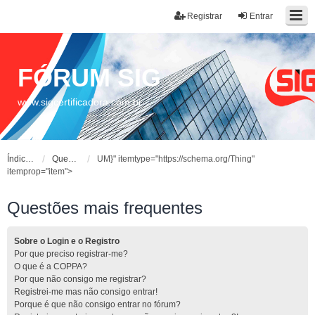
Registrar
Entrar
FÓRUM SIG
www.sigcertificadora.com.br
Índice do fórum
Questões mais frequentes
UM}" itemtype="https://schema.org/Thing"
itemprop="item">
Questões mais frequentes
Sobre o Login e o Registro
Por que preciso registrar-me?
O que é a COPPA?
Por que não consigo me registrar?
Registrei-me mas não consigo entrar!
Porque é que não consigo entrar no fórum?