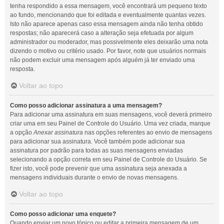
tenha respondido a essa mensagem, você encontrará um pequeno texto
ao fundo, mencionando que foi editada e eventualmente quantas vezes.
Isto não aparece apenas caso essa mensagem ainda não tenha obtido
respostas; não aparecerá caso a alteração seja efetuada por algum
administrador ou moderador, mas possivelmente eles deixarão uma nota
dizendo o motivo ou critério usado. Por favor, note que usuários normais
não podem excluir uma mensagem após alguém já ter enviado uma
resposta.
Voltar ao topo
Como posso adicionar assinatura a uma mensagem?
Para adicionar uma assinatura em suas mensagens, você deverá primeiro
criar uma em seu Painel de Controle do Usuário. Uma vez criada, marque
a opção
Anexar assinatura
nas opções referentes ao envio de mensagens
para adicionar sua assinatura. Você também pode adicionar sua
assinatura por padrão para todas as suas mensagens enviadas
selecionando a opção correta em seu Painel de Controle do Usuário. Se
fizer isto, você pode prevenir que uma assinatura seja anexada a
mensagens individuais durante o envio de novas mensagens.
Voltar ao topo
Como posso adicionar uma enquete?
Quando enviar um novo tópico ou editar a primeira mensagem de um