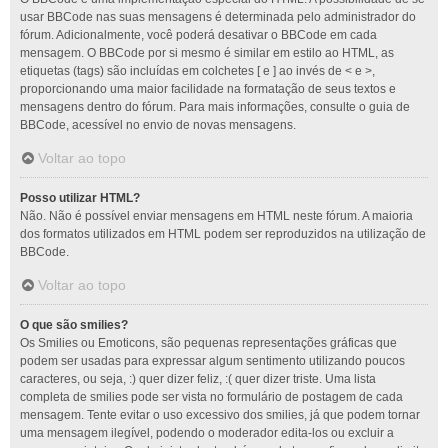
usar BBCode nas suas mensagens é determinada pelo administrador do
fórum. Adicionalmente, você poderá desativar o BBCode em cada
mensagem. O BBCode por si mesmo é similar em estilo ao HTML, as
etiquetas (tags) são incluídas em colchetes [ e ] ao invés de < e >,
proporcionando uma maior facilidade na formatação de seus textos e
mensagens dentro do fórum. Para mais informações, consulte o guia de
BBCode, acessível no envio de novas mensagens.
Voltar ao topo
Posso utilizar HTML?
Não. Não é possível enviar mensagens em HTML neste fórum. A maioria
dos formatos utilizados em HTML podem ser reproduzidos na utilização de
BBCode.
Voltar ao topo
O que são smilies?
Os Smilies ou Emoticons, são pequenas representações gráficas que
podem ser usadas para expressar algum sentimento utilizando poucos
caracteres, ou seja, :) quer dizer feliz, :( quer dizer triste. Uma lista
completa de smilies pode ser vista no formulário de postagem de cada
mensagem. Tente evitar o uso excessivo dos smilies, já que podem tornar
uma mensagem ilegível, podendo o moderador edita-los ou excluir a