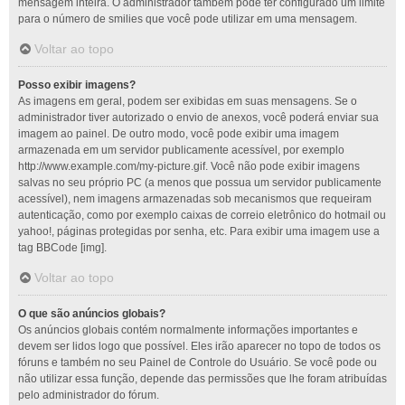
mensagem inteira. O administrador também pode ter configurado um limite
para o número de smilies que você pode utilizar em uma mensagem.
Voltar ao topo
Posso exibir imagens?
As imagens em geral, podem ser exibidas em suas mensagens. Se o
administrador tiver autorizado o envio de anexos, você poderá enviar sua
imagem ao painel. De outro modo, você pode exibir uma imagem
armazenada em um servidor publicamente acessível, por exemplo
http://www.example.com/my-picture.gif. Você não pode exibir imagens
salvas no seu próprio PC (a menos que possua um servidor publicamente
acessível), nem imagens armazenadas sob mecanismos que requeiram
autenticação, como por exemplo caixas de correio eletrônico do hotmail ou
yahoo!, páginas protegidas por senha, etc. Para exibir uma imagem use a
tag BBCode [img].
Voltar ao topo
O que são anúncios globais?
Os anúncios globais contém normalmente informações importantes e
devem ser lidos logo que possível. Eles irão aparecer no topo de todos os
fóruns e também no seu Painel de Controle do Usuário. Se você pode ou
não utilizar essa função, depende das permissões que lhe foram atribuídas
pelo administrador do fórum.