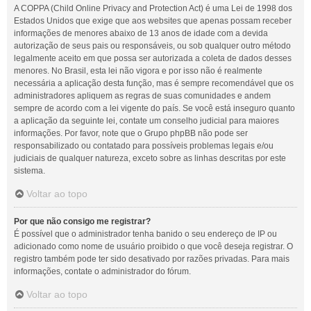
A COPPA (Child Online Privacy and Protection Act) é uma Lei de 1998 dos
Estados Unidos que exige que aos websites que apenas possam receber
informações de menores abaixo de 13 anos de idade com a devida
autorização de seus pais ou responsáveis, ou sob qualquer outro método
legalmente aceito em que possa ser autorizada a coleta de dados desses
menores. No Brasil, esta lei não vigora e por isso não é realmente
necessária a aplicação desta função, mas é sempre recomendável que os
administradores apliquem as regras de suas comunidades e andem
sempre de acordo com a lei vigente do país. Se você está inseguro quanto
a aplicação da seguinte lei, contate um conselho judicial para maiores
informações. Por favor, note que o Grupo phpBB não pode ser
responsabilizado ou contatado para possíveis problemas legais e/ou
judiciais de qualquer natureza, exceto sobre as linhas descritas por este
sistema.
Voltar ao topo
Por que não consigo me registrar?
É possível que o administrador tenha banido o seu endereço de IP ou
adicionado como nome de usuário proibido o que você deseja registrar. O
registro também pode ter sido desativado por razões privadas. Para mais
informações, contate o administrador do fórum.
Voltar ao topo