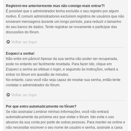
Registrei-me anteriormente mas não consigo mais entrar?!
É possível que o administrador tenha excluído o seu registro por algum
motivo. É comum administradores excluírem registros de usuários que não
enviaram mensagens durante um longo período, para reduzir o tamanho
do seu banco de dados. Tente registrar-se novamente e participar das
discussões do fórum.
Voltar ao topo
Esqueci a senha!
Não entre em pânico! Apesar da sua senha não poder ser recuperada,
pode no entanto ser facilmente resetada. Para fazer isto, clique em
Esqueci a senha
ao efetuar o login, e seguindo às instruções, voltará a
entrar no fórum em questão de minutos.
No entanto, caso você não seja capaz de resetar sua senha, então tente
contatar o administrador do fórum.
Voltar ao topo
Por que entro automaticamente no fórum?
Se não assinalar
Lembrar minhas informações
, você não entrará
automaticamente da próxima vez que visitar o fórum. Isto evita o uso
abusivo da sua conta por parte de outras pessoas. Para manter-se online e
não necessitar escrever o seu nome de usuário e senha, assinale a caixa