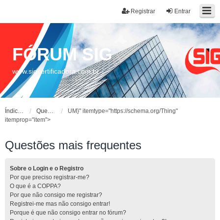
Registrar
Entrar
FÓRUM SIG
www.sigcertificadora.com.br
Índice do fórum
Questões mais frequentes
UM}" itemtype="https://schema.org/Thing"
itemprop="item">
Questões mais frequentes
Sobre o Login e o Registro
Por que preciso registrar-me?
O que é a COPPA?
Por que não consigo me registrar?
Registrei-me mas não consigo entrar!
Porque é que não consigo entrar no fórum?