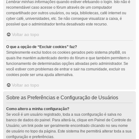
Lembrar minhas informações
quando estiver efetuando o login. Isto não é
recomendável caso acesse o fórum através de um computador
compartilhado por outros usuários, ou seja, bibliotecas, café internet ou
cyber café, universidades, etc. Se não consegue visualizar a caixa, é
possível que o administrador tenha desativado este recurso.
Voltar ao topo
O que a opção de “Excluir cookies” faz?
Simplesmente exclui todos os cookies gerados pelo sistema phpBB, os
quais lhe mantém autenticado dentro do fórum e que também permitem o
funcionamento de determinadas opções ativadas pelo administrador. Se
você estiver com problemas de entrar e sair na comunidade, excluir os
cookies pode ser uma ajuda alternativa.
Voltar ao topo
Sobre as Preferências e Configuração de Usuários
Como altero a minha configuração?
Se você é um usuário registrado, toda a sua configuração é salva no
banco de dados do painel. Para alterá-la, clique em Painel de Controle do
Usuário; um link pode ser geralmente encontrado clicando no seu nome
de usuário no topo da página. Este sistema lhe permitirá alterar toda a sua
configuração e preferências.