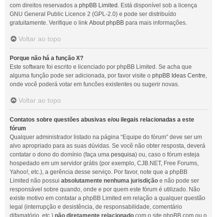
com direitos reservados a
phpBB Limited
. Está disponível sob a licença
GNU General Public Licence 2 (GPL-2.0) e pode ser distribuído
gratuitamente. Verifique o link
About phpBB
para mais informações.
Voltar ao topo
Porque não há a função X?
Este software foi escrito e licenciado por phpBB Limited. Se acha que
alguma função pode ser adicionada, por favor visite o
phpBB Ideas Centre
,
onde você poderá votar em funcões existentes ou sugerir novas.
Voltar ao topo
Contatos sobre questões abusivas e/ou ilegais relacionadas a este
fórum
Qualquer administrador listado na página “Equipe do fórum” deve ser um
alvo apropriado para as suas dúvidas. Se você não obter resposta, deverá
contatar o dono do domínio (faça uma
pesquisa
) ou, caso o fórum esteja
hospedado em um servidor grátis (por exemplo, CJB.NET, Free Forums,
Yahoo!, etc.), a gerência desse serviço. Por favor, note que a phpBB
Limited não possui
absolutamente nenhuma jurisdição
e não pode ser
responsável sobre quando, onde e por quem este fórum é utilizado. Não
existe motivo em contatar a phpBB Limited em relação a qualquer questão
legal (interrupção e desistência, de responsabilidade, comentário
difamatório, etc.)
não diretamente relacionado
com o site phpBB.com ou o