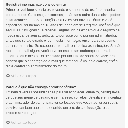
Registrei-me mas não consigo entrar!
Primeiro, verifique se está escrevendo o seu nome de usuário e senha
corretamente. Caso estejam corretos, então uma entre duas coisas podem
estar acontecendo. Se a função COPPA estiver ativa no fórum e você
especificou ter menos de 13 anos de idade em seu registro, você terá que
seguir às instruções que recebeu. Alguns fóruns exigem que o registro de
novos usuários seja ativado, tanto por você como por um administrador,
antes que seja efetuado o login; está informação encontra-se presente
durante o registro. Se recebeu um e-mail, então siga às instruções. Se não
recebeu e-mail algum, você deve ter escrito um endereço de e-mail
incorreto ou o mesmo foi detectado por um filtro de spam. Se você tem
certeza que o endereço de e-mail que forneceu é válido e correto, então
tente contatar o administrador do fórum.
Voltar ao topo
Porque é que não consigo entrar no fórum?
Existem diversas possibilidades para tal acontecer. Primeiro, certifique-se
de que seu nome de usuário e senha estão corretos. Se estiverem, contate
o administrador do painel para ter certeza de que você não foi banido. É
possível também que tenha ocorrido um erro de configuração, o qual
precise ser corrigido.
Voltar ao topo