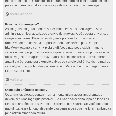
mensagem inteira. O administrador também pode ter configurado um limite
para o número de smilies que você pode utilizar em uma mensagem.
Voltar ao topo
Posso exibir imagens?
As imagens em geral, podem ser exibidas em suas mensagens. Se o
administrador tiver autorizado o envio de anexos, você poderá enviar sua
imagem ao painel. De outro modo, você pode exibir uma imagem
armazenada em um servidor publicamente acessível, por exemplo
http://www.example.com/my-picture.gif. Você não pode exibir imagens
salvas no seu próprio PC (a menos que possua um servidor publicamente
acessível), nem imagens armazenadas sob mecanismos que requeiram
autenticação, como por exemplo caixas de correio eletrônico do hotmail ou
yahoo!, páginas protegidas por senha, etc. Para exibir uma imagem use a
tag BBCode [img].
Voltar ao topo
O que são anúncios globais?
Os anúncios globais contém normalmente informações importantes e
devem ser lidos logo que possível. Eles irão aparecer no topo de todos os
fóruns e também no seu Painel de Controle do Usuário. Se você pode ou
não utilizar essa função, depende das permissões que lhe foram atribuídas
pelo administrador do fórum.