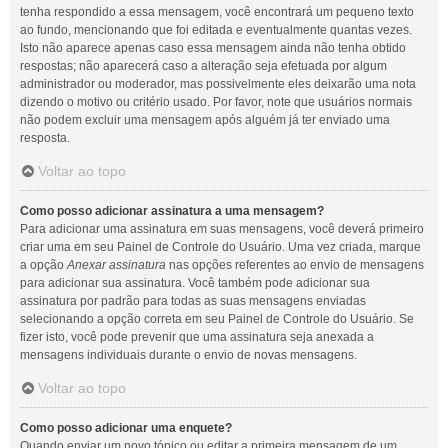
tenha respondido a essa mensagem, você encontrará um pequeno texto
ao fundo, mencionando que foi editada e eventualmente quantas vezes.
Isto não aparece apenas caso essa mensagem ainda não tenha obtido
respostas; não aparecerá caso a alteração seja efetuada por algum
administrador ou moderador, mas possivelmente eles deixarão uma nota
dizendo o motivo ou critério usado. Por favor, note que usuários normais
não podem excluir uma mensagem após alguém já ter enviado uma
resposta.
Voltar ao topo
Como posso adicionar assinatura a uma mensagem?
Para adicionar uma assinatura em suas mensagens, você deverá primeiro
criar uma em seu Painel de Controle do Usuário. Uma vez criada, marque
a opção
Anexar assinatura
nas opções referentes ao envio de mensagens
para adicionar sua assinatura. Você também pode adicionar sua
assinatura por padrão para todas as suas mensagens enviadas
selecionando a opção correta em seu Painel de Controle do Usuário. Se
fizer isto, você pode prevenir que uma assinatura seja anexada a
mensagens individuais durante o envio de novas mensagens.
Voltar ao topo
Como posso adicionar uma enquete?
Quando enviar um novo tópico ou editar a primeira mensagem de um