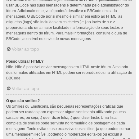
usar BBCode nas suas mensagens é determinada pelo administrador do
fórum. Adicionalmente, você poderá desativar o BBCode em cada
mensagem. O BBCode por si mesmo é similar em estilo ao HTML, as
etiquetas (tags) são incluídas em colchetes [ e ] ao invés de < e >,
proporcionando uma maior facilidade na formatação de seus textos e
mensagens dentro do fórum. Para mais informações, consulte o guia de
BBCode, acessível no envio de novas mensagens.
Voltar ao topo
Posso utilizar HTML?
Não. Não é possível enviar mensagens em HTML neste fórum. A maioria
dos formatos utilizados em HTML podem ser reproduzidos na utilização de
BBCode.
Voltar ao topo
O que são smilies?
Os Smilies ou Emoticons, são pequenas representações gráficas que
podem ser usadas para expressar algum sentimento utilizando poucos
caracteres, ou seja, :) quer dizer feliz, :( quer dizer triste. Uma lista
completa de smilies pode ser vista no formulário de postagem de cada
mensagem. Tente evitar o uso excessivo dos smilies, já que podem tornar
uma mensagem ilegível, podendo o moderador edita-los ou excluir a