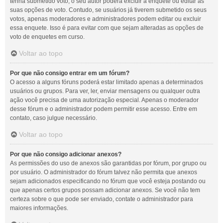
tenha submetido voto, o seu autor poderá excluir a enquete ou editar as
suas opções de voto. Contudo, se usuários já tiverem submetido os seus
votos, apenas moderadores e administradores podem editar ou excluir
essa enquete. Isso é para evitar com que sejam alteradas as opções de
voto de enquetes em curso.
Voltar ao topo
Por que não consigo entrar em um fórum?
O acesso a alguns fóruns poderá estar limitado apenas a determinados
usuários ou grupos. Para ver, ler, enviar mensagens ou qualquer outra
ação você precisa de uma autorização especial. Apenas o moderador
desse fórum e o administrador podem permitir esse acesso. Entre em
contato, caso julgue necessário.
Voltar ao topo
Por que não consigo adicionar anexos?
As permissões do uso de anexos são garantidas por fórum, por grupo ou
por usuário. O administrador do fórum talvez não permita que anexos
sejam adicionados especificando no fórum que você esteja postando ou
que apenas certos grupos possam adicionar anexos. Se você não tem
certeza sobre o que pode ser enviado, contate o administrador para
maiores informações.