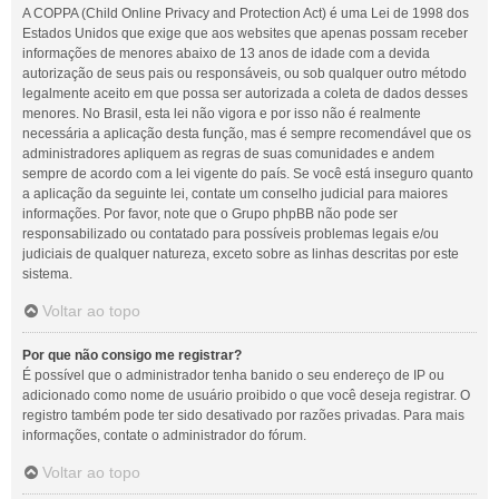
A COPPA (Child Online Privacy and Protection Act) é uma Lei de 1998 dos
Estados Unidos que exige que aos websites que apenas possam receber
informações de menores abaixo de 13 anos de idade com a devida
autorização de seus pais ou responsáveis, ou sob qualquer outro método
legalmente aceito em que possa ser autorizada a coleta de dados desses
menores. No Brasil, esta lei não vigora e por isso não é realmente
necessária a aplicação desta função, mas é sempre recomendável que os
administradores apliquem as regras de suas comunidades e andem
sempre de acordo com a lei vigente do país. Se você está inseguro quanto
a aplicação da seguinte lei, contate um conselho judicial para maiores
informações. Por favor, note que o Grupo phpBB não pode ser
responsabilizado ou contatado para possíveis problemas legais e/ou
judiciais de qualquer natureza, exceto sobre as linhas descritas por este
sistema.
Voltar ao topo
Por que não consigo me registrar?
É possível que o administrador tenha banido o seu endereço de IP ou
adicionado como nome de usuário proibido o que você deseja registrar. O
registro também pode ter sido desativado por razões privadas. Para mais
informações, contate o administrador do fórum.
Voltar ao topo