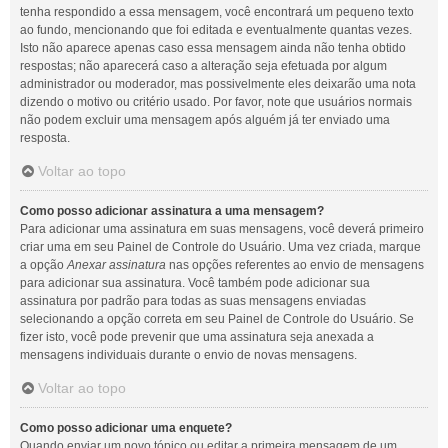
tenha respondido a essa mensagem, você encontrará um pequeno texto
ao fundo, mencionando que foi editada e eventualmente quantas vezes.
Isto não aparece apenas caso essa mensagem ainda não tenha obtido
respostas; não aparecerá caso a alteração seja efetuada por algum
administrador ou moderador, mas possivelmente eles deixarão uma nota
dizendo o motivo ou critério usado. Por favor, note que usuários normais
não podem excluir uma mensagem após alguém já ter enviado uma
resposta.
Voltar ao topo
Como posso adicionar assinatura a uma mensagem?
Para adicionar uma assinatura em suas mensagens, você deverá primeiro
criar uma em seu Painel de Controle do Usuário. Uma vez criada, marque
a opção
Anexar assinatura
nas opções referentes ao envio de mensagens
para adicionar sua assinatura. Você também pode adicionar sua
assinatura por padrão para todas as suas mensagens enviadas
selecionando a opção correta em seu Painel de Controle do Usuário. Se
fizer isto, você pode prevenir que uma assinatura seja anexada a
mensagens individuais durante o envio de novas mensagens.
Voltar ao topo
Como posso adicionar uma enquete?
Quando enviar um novo tópico ou editar a primeira mensagem de um