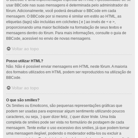
usar BBCode nas suas mensagens é determinada pelo administrador do
fórum. Adicionalmente, você poderá desativar o BBCode em cada
mensagem. O BBCode por si mesmo é similar em estilo ao HTML, as
etiquetas (tags) são incluídas em colchetes [ e ] ao invés de < e >,
proporcionando uma maior facilidade na formatação de seus textos e
mensagens dentro do fórum. Para mais informações, consulte o guia de
BBCode, acessível no envio de novas mensagens.
Voltar ao topo
Posso utilizar HTML?
Não. Não é possível enviar mensagens em HTML neste fórum. A maioria
dos formatos utilizados em HTML podem ser reproduzidos na utilização de
BBCode.
Voltar ao topo
O que são smilies?
Os Smilies ou Emoticons, são pequenas representações gráficas que
podem ser usadas para expressar algum sentimento utilizando poucos
caracteres, ou seja, :) quer dizer feliz, :( quer dizer triste. Uma lista
completa de smilies pode ser vista no formulário de postagem de cada
mensagem. Tente evitar o uso excessivo dos smilies, já que podem tornar
uma mensagem ilegível, podendo o moderador edita-los ou excluir a