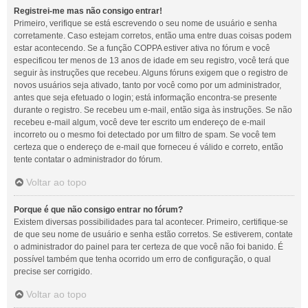
Registrei-me mas não consigo entrar!
Primeiro, verifique se está escrevendo o seu nome de usuário e senha
corretamente. Caso estejam corretos, então uma entre duas coisas podem
estar acontecendo. Se a função COPPA estiver ativa no fórum e você
especificou ter menos de 13 anos de idade em seu registro, você terá que
seguir às instruções que recebeu. Alguns fóruns exigem que o registro de
novos usuários seja ativado, tanto por você como por um administrador,
antes que seja efetuado o login; está informação encontra-se presente
durante o registro. Se recebeu um e-mail, então siga às instruções. Se não
recebeu e-mail algum, você deve ter escrito um endereço de e-mail
incorreto ou o mesmo foi detectado por um filtro de spam. Se você tem
certeza que o endereço de e-mail que forneceu é válido e correto, então
tente contatar o administrador do fórum.
Voltar ao topo
Porque é que não consigo entrar no fórum?
Existem diversas possibilidades para tal acontecer. Primeiro, certifique-se
de que seu nome de usuário e senha estão corretos. Se estiverem, contate
o administrador do painel para ter certeza de que você não foi banido. É
possível também que tenha ocorrido um erro de configuração, o qual
precise ser corrigido.
Voltar ao topo