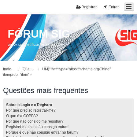
Registrar
Entrar
FÓRUM SIG
www.sigcertificadora.com.br
Índice do fórum
Questões mais frequentes
UM}" itemtype="https://schema.org/Thing"
itemprop="item">
Questões mais frequentes
Sobre o Login e o Registro
Por que preciso registrar-me?
O que é a COPPA?
Por que não consigo me registrar?
Registrei-me mas não consigo entrar!
Porque é que não consigo entrar no fórum?