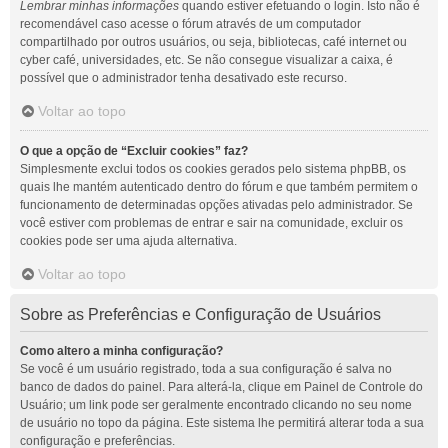
Lembrar minhas informações
quando estiver efetuando o login. Isto não é
recomendável caso acesse o fórum através de um computador
compartilhado por outros usuários, ou seja, bibliotecas, café internet ou
cyber café, universidades, etc. Se não consegue visualizar a caixa, é
possível que o administrador tenha desativado este recurso.
Voltar ao topo
O que a opção de “Excluir cookies” faz?
Simplesmente exclui todos os cookies gerados pelo sistema phpBB, os
quais lhe mantém autenticado dentro do fórum e que também permitem o
funcionamento de determinadas opções ativadas pelo administrador. Se
você estiver com problemas de entrar e sair na comunidade, excluir os
cookies pode ser uma ajuda alternativa.
Voltar ao topo
Sobre as Preferências e Configuração de Usuários
Como altero a minha configuração?
Se você é um usuário registrado, toda a sua configuração é salva no
banco de dados do painel. Para alterá-la, clique em Painel de Controle do
Usuário; um link pode ser geralmente encontrado clicando no seu nome
de usuário no topo da página. Este sistema lhe permitirá alterar toda a sua
configuração e preferências.