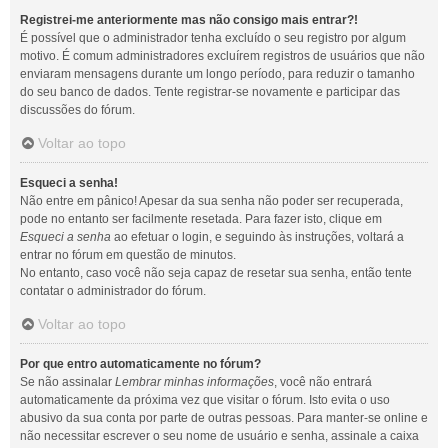
Registrei-me anteriormente mas não consigo mais entrar?!
É possível que o administrador tenha excluído o seu registro por algum
motivo. É comum administradores excluírem registros de usuários que não
enviaram mensagens durante um longo período, para reduzir o tamanho
do seu banco de dados. Tente registrar-se novamente e participar das
discussões do fórum.
Voltar ao topo
Esqueci a senha!
Não entre em pânico! Apesar da sua senha não poder ser recuperada,
pode no entanto ser facilmente resetada. Para fazer isto, clique em
Esqueci a senha
ao efetuar o login, e seguindo às instruções, voltará a
entrar no fórum em questão de minutos.
No entanto, caso você não seja capaz de resetar sua senha, então tente
contatar o administrador do fórum.
Voltar ao topo
Por que entro automaticamente no fórum?
Se não assinalar
Lembrar minhas informações
, você não entrará
automaticamente da próxima vez que visitar o fórum. Isto evita o uso
abusivo da sua conta por parte de outras pessoas. Para manter-se online e
não necessitar escrever o seu nome de usuário e senha, assinale a caixa