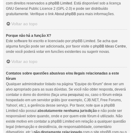
com direitos reservados a
phpBB Limited
. Está disponível sob a licença
GNU General Public Licence 2 (GPL-2.0) e pode ser distribuído
gratuitamente. Verifique o link
About phpBB
para mais informações.
Voltar ao topo
Porque não há a função X?
Este software foi escrito e licenciado por phpBB Limited. Se acha que
alguma função pode ser adicionada, por favor visite o
phpBB Ideas Centre
,
onde você poderá votar em funcões existentes ou sugerir novas.
Voltar ao topo
Contatos sobre questões abusivas e/ou ilegais relacionadas a este
fórum
Qualquer administrador listado na página “Equipe do fórum” deve ser um
alvo apropriado para as suas dúvidas. Se você não obter resposta, deverá
contatar o dono do domínio (faça uma
pesquisa
) ou, caso o fórum esteja
hospedado em um servidor grátis (por exemplo, CJB.NET, Free Forums,
Yahoo!, etc.), a gerência desse serviço. Por favor, note que a phpBB
Limited não possui
absolutamente nenhuma jurisdição
e não pode ser
responsável sobre quando, onde e por quem este fórum é utilizado. Não
existe motivo em contatar a phpBB Limited em relação a qualquer questão
legal (interrupção e desistência, de responsabilidade, comentário
difamatório, etc.)
não diretamente relacionado
com o site phpBB.com ou o