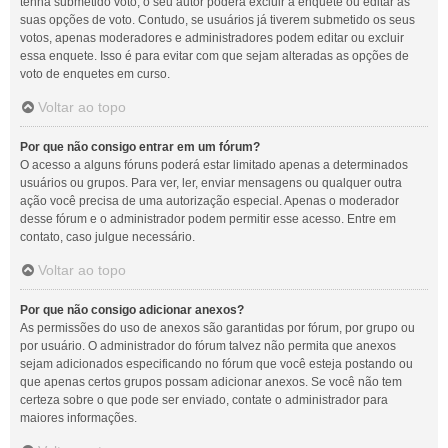
tenha submetido voto, o seu autor poderá excluir a enquete ou editar as
suas opções de voto. Contudo, se usuários já tiverem submetido os seus
votos, apenas moderadores e administradores podem editar ou excluir
essa enquete. Isso é para evitar com que sejam alteradas as opções de
voto de enquetes em curso.
Voltar ao topo
Por que não consigo entrar em um fórum?
O acesso a alguns fóruns poderá estar limitado apenas a determinados
usuários ou grupos. Para ver, ler, enviar mensagens ou qualquer outra
ação você precisa de uma autorização especial. Apenas o moderador
desse fórum e o administrador podem permitir esse acesso. Entre em
contato, caso julgue necessário.
Voltar ao topo
Por que não consigo adicionar anexos?
As permissões do uso de anexos são garantidas por fórum, por grupo ou
por usuário. O administrador do fórum talvez não permita que anexos
sejam adicionados especificando no fórum que você esteja postando ou
que apenas certos grupos possam adicionar anexos. Se você não tem
certeza sobre o que pode ser enviado, contate o administrador para
maiores informações.