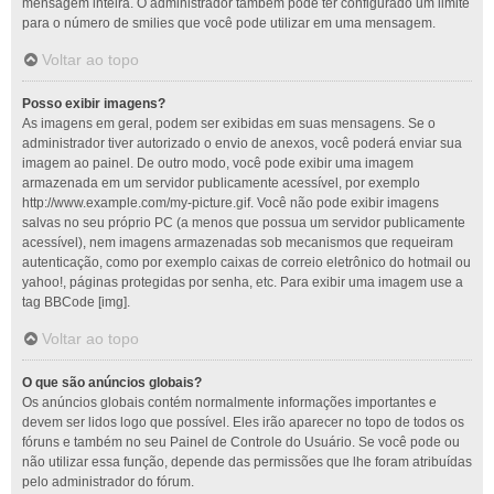
mensagem inteira. O administrador também pode ter configurado um limite
para o número de smilies que você pode utilizar em uma mensagem.
Voltar ao topo
Posso exibir imagens?
As imagens em geral, podem ser exibidas em suas mensagens. Se o
administrador tiver autorizado o envio de anexos, você poderá enviar sua
imagem ao painel. De outro modo, você pode exibir uma imagem
armazenada em um servidor publicamente acessível, por exemplo
http://www.example.com/my-picture.gif. Você não pode exibir imagens
salvas no seu próprio PC (a menos que possua um servidor publicamente
acessível), nem imagens armazenadas sob mecanismos que requeiram
autenticação, como por exemplo caixas de correio eletrônico do hotmail ou
yahoo!, páginas protegidas por senha, etc. Para exibir uma imagem use a
tag BBCode [img].
Voltar ao topo
O que são anúncios globais?
Os anúncios globais contém normalmente informações importantes e
devem ser lidos logo que possível. Eles irão aparecer no topo de todos os
fóruns e também no seu Painel de Controle do Usuário. Se você pode ou
não utilizar essa função, depende das permissões que lhe foram atribuídas
pelo administrador do fórum.