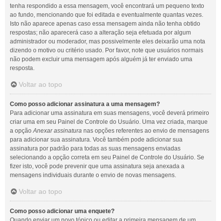
tenha respondido a essa mensagem, você encontrará um pequeno texto
ao fundo, mencionando que foi editada e eventualmente quantas vezes.
Isto não aparece apenas caso essa mensagem ainda não tenha obtido
respostas; não aparecerá caso a alteração seja efetuada por algum
administrador ou moderador, mas possivelmente eles deixarão uma nota
dizendo o motivo ou critério usado. Por favor, note que usuários normais
não podem excluir uma mensagem após alguém já ter enviado uma
resposta.
Voltar ao topo
Como posso adicionar assinatura a uma mensagem?
Para adicionar uma assinatura em suas mensagens, você deverá primeiro
criar uma em seu Painel de Controle do Usuário. Uma vez criada, marque
a opção
Anexar assinatura
nas opções referentes ao envio de mensagens
para adicionar sua assinatura. Você também pode adicionar sua
assinatura por padrão para todas as suas mensagens enviadas
selecionando a opção correta em seu Painel de Controle do Usuário. Se
fizer isto, você pode prevenir que uma assinatura seja anexada a
mensagens individuais durante o envio de novas mensagens.
Voltar ao topo
Como posso adicionar uma enquete?
Quando enviar um novo tópico ou editar a primeira mensagem de um