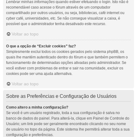
Lembrar minhas informações
quando estiver efetuando o login. Isto não é
recomendável caso acesse o fórum através de um computador
compartilhado por outros usuários, ou seja, bibliotecas, café internet ou
cyber café, universidades, etc. Se não consegue visualizar a caixa, é
possível que o administrador tenha desativado este recurso.
Voltar ao topo
O que a opção de “Excluir cookies” faz?
Simplesmente exclui todos os cookies gerados pelo sistema phpBB, os
quais lhe mantém autenticado dentro do fórum e que também permitem o
funcionamento de determinadas opções ativadas pelo administrador. Se
você estiver com problemas de entrar e sair na comunidade, excluir os
cookies pode ser uma ajuda alternativa.
Voltar ao topo
Sobre as Preferências e Configuração de Usuários
Como altero a minha configuração?
Se você é um usuário registrado, toda a sua configuração é salva no
banco de dados do painel. Para alterá-la, clique em Painel de Controle do
Usuário; um link pode ser geralmente encontrado clicando no seu nome
de usuário no topo da página. Este sistema lhe permitirá alterar toda a sua
configuração e preferências.