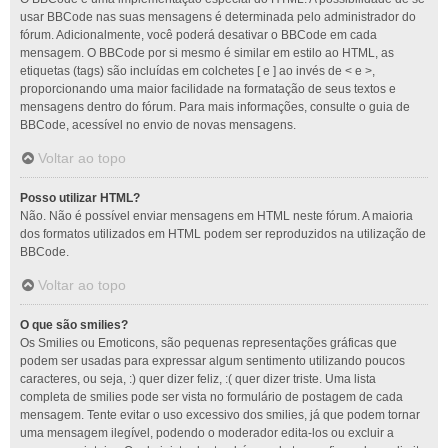
usar BBCode nas suas mensagens é determinada pelo administrador do
fórum. Adicionalmente, você poderá desativar o BBCode em cada
mensagem. O BBCode por si mesmo é similar em estilo ao HTML, as
etiquetas (tags) são incluídas em colchetes [ e ] ao invés de < e >,
proporcionando uma maior facilidade na formatação de seus textos e
mensagens dentro do fórum. Para mais informações, consulte o guia de
BBCode, acessível no envio de novas mensagens.
Voltar ao topo
Posso utilizar HTML?
Não. Não é possível enviar mensagens em HTML neste fórum. A maioria
dos formatos utilizados em HTML podem ser reproduzidos na utilização de
BBCode.
Voltar ao topo
O que são smilies?
Os Smilies ou Emoticons, são pequenas representações gráficas que
podem ser usadas para expressar algum sentimento utilizando poucos
caracteres, ou seja, :) quer dizer feliz, :( quer dizer triste. Uma lista
completa de smilies pode ser vista no formulário de postagem de cada
mensagem. Tente evitar o uso excessivo dos smilies, já que podem tornar
uma mensagem ilegível, podendo o moderador edita-los ou excluir a