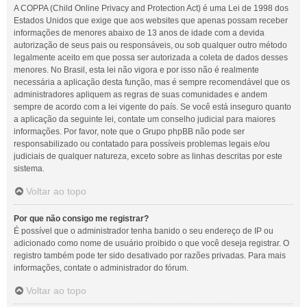
A COPPA (Child Online Privacy and Protection Act) é uma Lei de 1998 dos
Estados Unidos que exige que aos websites que apenas possam receber
informações de menores abaixo de 13 anos de idade com a devida
autorização de seus pais ou responsáveis, ou sob qualquer outro método
legalmente aceito em que possa ser autorizada a coleta de dados desses
menores. No Brasil, esta lei não vigora e por isso não é realmente
necessária a aplicação desta função, mas é sempre recomendável que os
administradores apliquem as regras de suas comunidades e andem
sempre de acordo com a lei vigente do país. Se você está inseguro quanto
a aplicação da seguinte lei, contate um conselho judicial para maiores
informações. Por favor, note que o Grupo phpBB não pode ser
responsabilizado ou contatado para possíveis problemas legais e/ou
judiciais de qualquer natureza, exceto sobre as linhas descritas por este
sistema.
Voltar ao topo
Por que não consigo me registrar?
É possível que o administrador tenha banido o seu endereço de IP ou
adicionado como nome de usuário proibido o que você deseja registrar. O
registro também pode ter sido desativado por razões privadas. Para mais
informações, contate o administrador do fórum.
Voltar ao topo