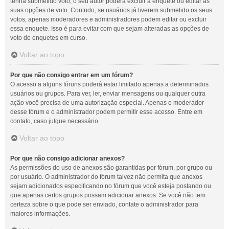
tenha submetido voto, o seu autor poderá excluir a enquete ou editar as
suas opções de voto. Contudo, se usuários já tiverem submetido os seus
votos, apenas moderadores e administradores podem editar ou excluir
essa enquete. Isso é para evitar com que sejam alteradas as opções de
voto de enquetes em curso.
Voltar ao topo
Por que não consigo entrar em um fórum?
O acesso a alguns fóruns poderá estar limitado apenas a determinados
usuários ou grupos. Para ver, ler, enviar mensagens ou qualquer outra
ação você precisa de uma autorização especial. Apenas o moderador
desse fórum e o administrador podem permitir esse acesso. Entre em
contato, caso julgue necessário.
Voltar ao topo
Por que não consigo adicionar anexos?
As permissões do uso de anexos são garantidas por fórum, por grupo ou
por usuário. O administrador do fórum talvez não permita que anexos
sejam adicionados especificando no fórum que você esteja postando ou
que apenas certos grupos possam adicionar anexos. Se você não tem
certeza sobre o que pode ser enviado, contate o administrador para
maiores informações.