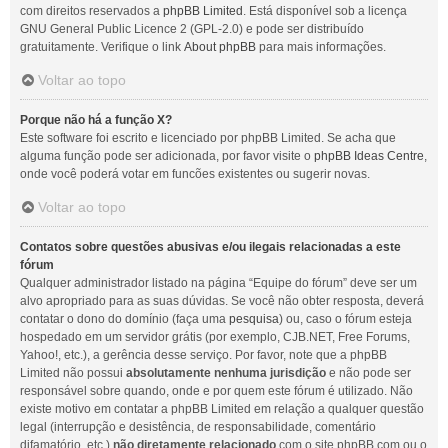
com direitos reservados a
phpBB Limited
. Está disponível sob a licença
GNU General Public Licence 2 (GPL-2.0) e pode ser distribuído
gratuitamente. Verifique o link
About phpBB
para mais informações.
Voltar ao topo
Porque não há a função X?
Este software foi escrito e licenciado por phpBB Limited. Se acha que
alguma função pode ser adicionada, por favor visite o
phpBB Ideas Centre
,
onde você poderá votar em funcões existentes ou sugerir novas.
Voltar ao topo
Contatos sobre questões abusivas e/ou ilegais relacionadas a este
fórum
Qualquer administrador listado na página “Equipe do fórum” deve ser um
alvo apropriado para as suas dúvidas. Se você não obter resposta, deverá
contatar o dono do domínio (faça uma
pesquisa
) ou, caso o fórum esteja
hospedado em um servidor grátis (por exemplo, CJB.NET, Free Forums,
Yahoo!, etc.), a gerência desse serviço. Por favor, note que a phpBB
Limited não possui
absolutamente nenhuma jurisdição
e não pode ser
responsável sobre quando, onde e por quem este fórum é utilizado. Não
existe motivo em contatar a phpBB Limited em relação a qualquer questão
legal (interrupção e desistência, de responsabilidade, comentário
difamatório, etc.)
não diretamente relacionado
com o site phpBB.com ou o