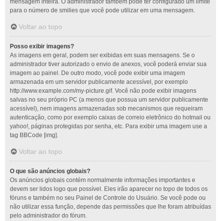
mensagem inteira. O administrador também pode ter configurado um limite
para o número de smilies que você pode utilizar em uma mensagem.
Voltar ao topo
Posso exibir imagens?
As imagens em geral, podem ser exibidas em suas mensagens. Se o
administrador tiver autorizado o envio de anexos, você poderá enviar sua
imagem ao painel. De outro modo, você pode exibir uma imagem
armazenada em um servidor publicamente acessível, por exemplo
http://www.example.com/my-picture.gif. Você não pode exibir imagens
salvas no seu próprio PC (a menos que possua um servidor publicamente
acessível), nem imagens armazenadas sob mecanismos que requeiram
autenticação, como por exemplo caixas de correio eletrônico do hotmail ou
yahoo!, páginas protegidas por senha, etc. Para exibir uma imagem use a
tag BBCode [img].
Voltar ao topo
O que são anúncios globais?
Os anúncios globais contém normalmente informações importantes e
devem ser lidos logo que possível. Eles irão aparecer no topo de todos os
fóruns e também no seu Painel de Controle do Usuário. Se você pode ou
não utilizar essa função, depende das permissões que lhe foram atribuídas
pelo administrador do fórum.