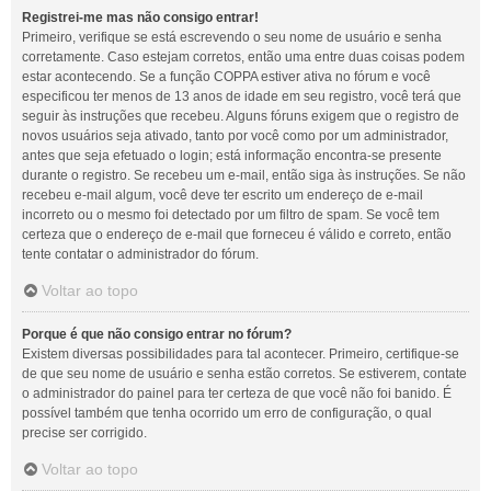
Registrei-me mas não consigo entrar!
Primeiro, verifique se está escrevendo o seu nome de usuário e senha
corretamente. Caso estejam corretos, então uma entre duas coisas podem
estar acontecendo. Se a função COPPA estiver ativa no fórum e você
especificou ter menos de 13 anos de idade em seu registro, você terá que
seguir às instruções que recebeu. Alguns fóruns exigem que o registro de
novos usuários seja ativado, tanto por você como por um administrador,
antes que seja efetuado o login; está informação encontra-se presente
durante o registro. Se recebeu um e-mail, então siga às instruções. Se não
recebeu e-mail algum, você deve ter escrito um endereço de e-mail
incorreto ou o mesmo foi detectado por um filtro de spam. Se você tem
certeza que o endereço de e-mail que forneceu é válido e correto, então
tente contatar o administrador do fórum.
Voltar ao topo
Porque é que não consigo entrar no fórum?
Existem diversas possibilidades para tal acontecer. Primeiro, certifique-se
de que seu nome de usuário e senha estão corretos. Se estiverem, contate
o administrador do painel para ter certeza de que você não foi banido. É
possível também que tenha ocorrido um erro de configuração, o qual
precise ser corrigido.
Voltar ao topo