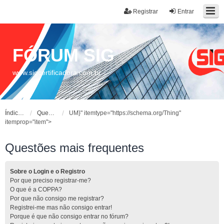
Registrar
Entrar
FÓRUM SIG
www.sigcertificadora.com.br
Índice do fórum
Questões mais frequentes
UM}" itemtype="https://schema.org/Thing"
itemprop="item">
Questões mais frequentes
Sobre o Login e o Registro
Por que preciso registrar-me?
O que é a COPPA?
Por que não consigo me registrar?
Registrei-me mas não consigo entrar!
Porque é que não consigo entrar no fórum?