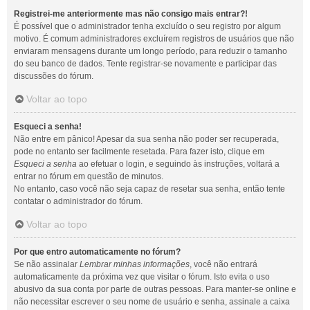
Registrei-me anteriormente mas não consigo mais entrar?!
É possível que o administrador tenha excluído o seu registro por algum
motivo. É comum administradores excluírem registros de usuários que não
enviaram mensagens durante um longo período, para reduzir o tamanho
do seu banco de dados. Tente registrar-se novamente e participar das
discussões do fórum.
Voltar ao topo
Esqueci a senha!
Não entre em pânico! Apesar da sua senha não poder ser recuperada,
pode no entanto ser facilmente resetada. Para fazer isto, clique em
Esqueci a senha
ao efetuar o login, e seguindo às instruções, voltará a
entrar no fórum em questão de minutos.
No entanto, caso você não seja capaz de resetar sua senha, então tente
contatar o administrador do fórum.
Voltar ao topo
Por que entro automaticamente no fórum?
Se não assinalar
Lembrar minhas informações
, você não entrará
automaticamente da próxima vez que visitar o fórum. Isto evita o uso
abusivo da sua conta por parte de outras pessoas. Para manter-se online e
não necessitar escrever o seu nome de usuário e senha, assinale a caixa